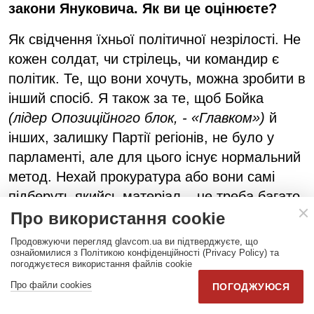
закони Януковича. Як ви це оцінюєте?
Як свідчення їхньої політичної незрілості. Не
кожен солдат, чи стрілець, чи командир є
політик. Те, що вони хочуть, можна зробити в
інший спосіб. Я також за те, щоб Бойка
(лідер Опозиційного блок, - «Главком»)
й
інших, залишку Партії регіонів, не було у
парламенті, але для цього існує нормальний
метод. Нехай прокуратура або вони самі
підберуть якийсь матеріал – не треба багато,
достатньо одного факту порушення закону.
Про використання cookie
Знайдіть цей факт, подайте клопотання
Продовжуючи перегляд glavcom.ua ви підтверджуєте, що
Генеральному прокурору України, який, в
ознайомилися з Політикою конфіденційності (Privacy Policy) та
погоджуєтеся використання файлів cookie
свою чергу, зробить подання у Верховну
Про файли cookies
ПОГОДЖУЮСЯ
Раду, що той чи інший депутат скоїв певний
злочин і тому потрібно надати дозвіл, щоб