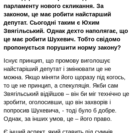
парламенту нового скликання. За
законом, це має робити найстарший
депутат. Сьогодні таким є Юхим
Звягільський. Однак дехто наполягає, що
це має робити Шухевич. Тобто свідомо
пропонується порушити норму закону?
Існує принцип, що промову виголошує
найстаріший депутат і змінювати це не
можна. Якщо міняти його щоразу під когось,
то це не принцип, а спекуляція. Якби сам
Звягільський відійшов – він би міг технічно це
зробити, оголосивши, що він захворів і
попросив Шухевича, - тоді було б добре.
Однак, за інших умов, це – його право.
Є інший аспект, який ставить під сумнів