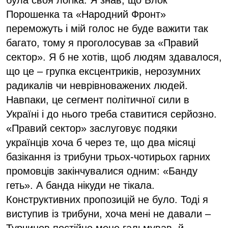
Порошенка та «Народний Фронт»
переможуть і мій голос не буде важити так
багато, тому я проголосував за «Правий
сектор». Я б не хотів, щоб людям здавалося,
що це – групка ексцентриків, нерозумних
радикалів чи неврівноважених людей.
Навпаки, це сегмент політичної сили в
Україні і до нього треба ставитися серйозно.
«Правий сектор» заслуговує подяки
українців хоча б через те, що два місяці
базікання із трибуни трьох-чотирьох гарних
промовців закінчувалися одним: «Банду
геть». А банда нікуди не тікала.
Конструктивних пропозицій не було. Тоді я
виступив із трибуни, хоча мені не давали –
Турчинов постійно мене гальмував, й