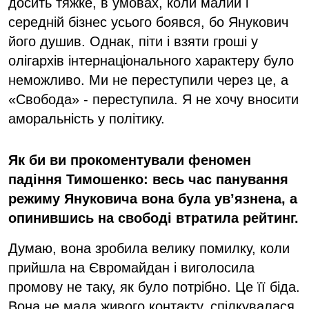
досить тяжке, в умовах, коли малий і
середній бізнес усього боявся, бо Янукович
його душив. Однак, піти і взяти гроші у
олігархів інтернаціонального характеру було
неможливо. Ми не переступили через це, а
«Свобода» - переступила. Я не хочу вносити
аморальність у політику.
Як би ви прокоментували феномен
падіння Тимошенко: весь час панування
режиму Януковича вона була ув’язнена, а
опинившись на свободі втратила рейтинг.
Думаю, вона зробила велику помилку, коли
прийшла на Євромайдан і виголосила
промову не таку, як було потрібно. Це її біда.
Вона не мала живого контакту, спілкувалася