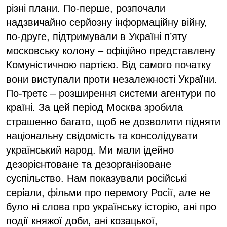
різні плани. По-перше, розпочали
надзвичайно серйозну інформаційну війну,
по-друге, підтримували в Україні п’яту
московську колону – офіційно представлену
Комуністичною партією. Від самого початку
вони виступали проти незалежності України.
По-третє – розширення системи агентури по
країні. За цей період Москва зробила
страшенно багато, щоб не дозволити підняти
національну свідомість та консолідувати
український народ. Ми мали ідейно
дезорієнтоване та дезорганізоване
суспільство. Нам показували російські
серіали, фільми про перемогу Росії, але не
було ні слова про українську історію, ані про
події княжої доби, ані козацької,