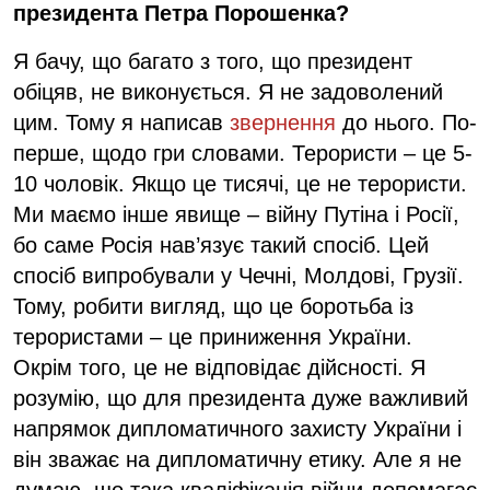
президента Петра Порошенка?
Я бачу, що багато з того, що президент
обіцяв, не виконується. Я не задоволений
цим. Тому я написав
звернення
до нього. По-
перше, щодо гри словами. Терористи – це 5-
10 чоловік. Якщо це тисячі, це не терористи.
Ми маємо інше явище – війну Путіна і Росії,
бо саме Росія нав’язує такий спосіб. Цей
спосіб випробували у Чечні, Молдові, Грузії.
Тому, робити вигляд, що це боротьба із
терористами – це приниження України.
Окрім того, це не відповідає дійсності. Я
розумію, що для президента дуже важливий
напрямок дипломатичного захисту України і
він зважає на дипломатичну етику. Але я не
думаю, що така кваліфікація війни допомагає