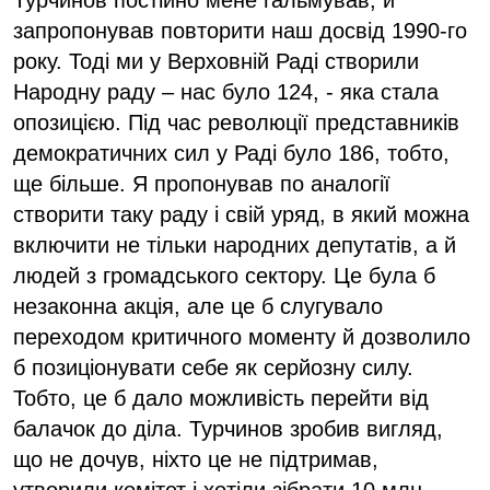
запропонував повторити наш досвід 1990-го
року. Тоді ми у Верховній Раді створили
Народну раду – нас було 124, - яка стала
опозицією. Під час революції представників
демократичних сил у Раді було 186, тобто,
ще більше. Я пропонував по аналогії
створити таку раду і свій уряд, в який можна
включити не тільки народних депутатів, а й
людей з громадського сектору. Це була б
незаконна акція, але це б слугувало
переходом критичного моменту й дозволило
б позиціонувати себе як серйозну силу.
Тобто, це б дало можливість перейти від
балачок до діла. Турчинов зробив вигляд,
що не дочув, ніхто це не підтримав,
утворили комітет і хотіли зібрати 10 млн.