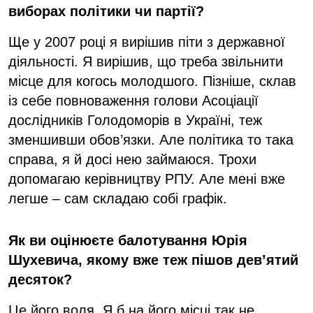
виборах політики чи партії?
Ще у 2007 році я вирішив піти з державної
діяльності. Я вирішив, що треба звільнити
місце для когось молодшого. Пізніше, склав
із себе повноваження голови Асоціації
дослідників Голодоморів в Україні, теж
зменшивши обов’язки. Але політика то така
справа, я й досі нею займаюся. Трохи
допомагаю керівництву РПУ. Але мені вже
легше – сам складаю собі графік.
Як ви оцінюєте балотування Юрія
Шухевича, якому вже теж пішов дев’ятий
десяток?
Це його воля. Я б на його місці так не