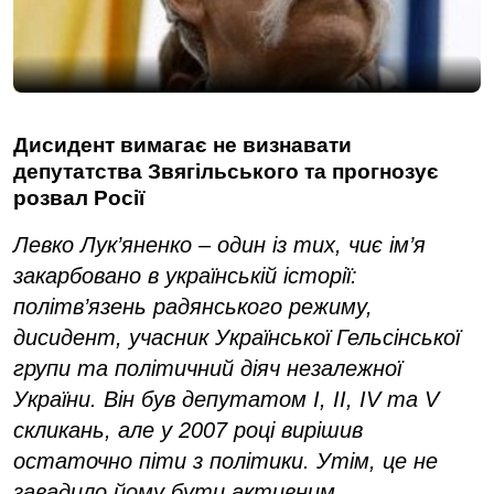
Дисидент вимагає не визнавати
депутатства Звягільського та прогнозує
розвал Росії
Левко Лук’яненко – один із тих, чиє ім’я
закарбовано в українській історії:
політв’язень радянського режиму,
дисидент, учасник Української Гельсінської
групи та політичний діяч незалежної
України. Він був депутатом I, II, IV та V
скликань, але у 2007 році вирішив
остаточно піти з політики. Утім, це не
завадило йому бути активним