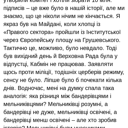
підписів – це вже було в нашій історії, але ми
знаємо, що це ніколи нічим не кінчається. Я
якраз був на Майдані, коли хлопці із
«Правого сектора» пройшли із Інститутської
через Європейську площу на Грушевського.
Тактично це, можливо, було невдало. Тоді
був вихідний день й Верховна Рада була у
відпустці, Кабмін не працював. Заявляти
щось проти міліції, тодішніх церберів режиму,
сенсу не було. Ліпше було б почекати кілька
днів. Водночас, мені на думку спала така
аналогія: яка різниця між бандерівцями і
мельниківцями? Мельниківці розумні, а
бандерівці не дуже, мельниківці освічені, а
бандерівці менш освічені – але хто зробив
історію? Мельниківці були учасниками