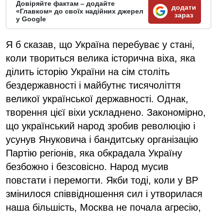
Довіряйте фактам – додайте
додати
«Главком» до своїх надійних джерел
зараз
у Google
Я б сказав, що Україна перебуває у стані,
коли твориться велика історична віха, яка
ділить історію України на сім століть
бездержавності і майбутнє тисячоліття
великої української державності. Однак,
творення цієї віхи ускладнено. Закономірно,
що український народ зробив революцію і
усунув Януковича і бандитську організацію
Партію регіонів, яка обкрадала Україну
безбожно і безсовісно. Народ мусив
повстати і перемогти. Якби тоді, коли у ВР
змінилося співвідношення сил і утворилася
наша більшість, Москва не почала агресію,