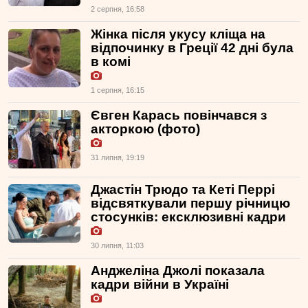
2 серпня, 16:58
Жінка після укусу кліща на
відпочинку в Греції 42 дні була
в комі
1 серпня, 16:15
Євген Карась повінчався з
акторкою (фото)
31 липня, 19:19
Джастін Трюдо та Кеті Перрі
відсвяткували першу річницю
стосунків: ексклюзивні кадри
30 липня, 11:03
Анджеліна Джолі показала
кадри війни в Україні