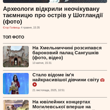
Археологи відкрили неочікувану
таємницю про острів у Шотландії
(фото)
Єгор Голівець
4 травня, 15:35
ТОП ФОТО
На Хмельниччині розсипався
бароковий палац Сангушків
(фото, відео)
13 квiтня, 15:31
Стало відоме ім'я
найкрасивішої дівчини світу
21 листопада, 2025, 10:51
На ювілейних концертах
Могилевської вперше на