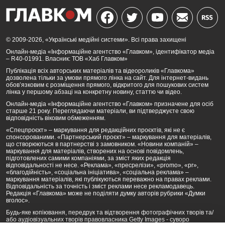
© 2009-2026, «Українські медійні системи». Всі права захищені
Онлайн-медіа «Інформаційне агентство «Главком», ідентифікатор медіа
– R40-01991. Власник: ТОВ «Хаб Главком»
Публікація всіх авторських матеріалів та відеороликів «Главкома»
дозволена тільки за умови прямого лінка на сайт. Для інтернет-видань
обов’язковим є розміщення прямого, відкритого для пошукових систем
лінка у першому абзаці на конкретну новину, статтю чи відео.
Онлайн-медіа «Інформаційне агентство «Главком» призначене для осіб
старше 21 року. Переглядаючи матеріали, ви підтверджуєте свою
відповідність віковим обмеженням.
«Спецпроєкт» – маркування для редакційних проєктів, які не є
спонсорованими. «Партнерський проєкт» – маркування для матеріалів,
що створюються в партнерстві з замовником. «Новини компаній» –
маркування для матеріалів, створених на основі повідомлень,
підготовлених самими компаніями, за зміст яких редакція
відповідальності не несе. «Реклама», «пресрелізи», «promo», «pr»,
«благодійність», «соціальна ініціатива», «соціальна реклама» –
маркування матеріалів, які публікуються переважно на правах реклами.
Відповідальність за точність і зміст реклами несе рекламодавець.
Редакція «Главкома» може не поділяти думку авторів рубрики «Думки
вголос».
Будь-яке копіювання, передрук та відтворення фотографічних творів та/
або аудіовізуальних творів правовласника Getty Images - суворо