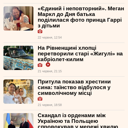
«Єдиний і неповторний». Меган
Маркл до Дня батька
поділилася фото принца Гаррі
з дітьми
22 червня, 12:54
На Рівненщині хлопці
перетворили старі «Жигулі» на
кабріолет-килим
21 червня, 21:15
Притула показав хрестини
сина: таїнство відбулося у
символічному місці
21 червня, 18:58
Скандал із орденами між
Україною та Польщею
спровокував у мережі хвилю