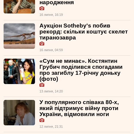
народження
16 липня, 16:19
Аукціон Sotheby's побив
рекорд: скільки коштує скелет
тиранозавра
16 липня, 04:59
«Сум не минає». Костянтин
Грубич поділився спогадами
про загиблу 17-річну доньку
(фото)
13 липня, 14:20
У популярного співака 80-х,
який підтримує війну проти
України, відмовили ноги
12 липня, 21:31