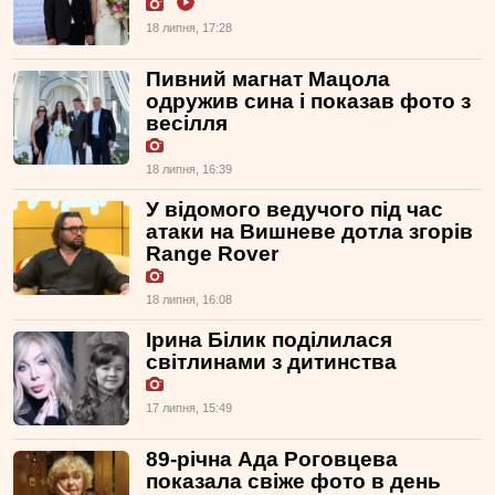
18 липня, 17:28
Пивний магнат Мацола
одружив сина і показав фото з
весілля
18 липня, 16:39
У відомого ведучого під час
атаки на Вишневе дотла згорів
Range Rover
18 липня, 16:08
Ірина Білик поділилася
світлинами з дитинства
17 липня, 15:49
89-річна Ада Роговцева
показала свіже фото в день