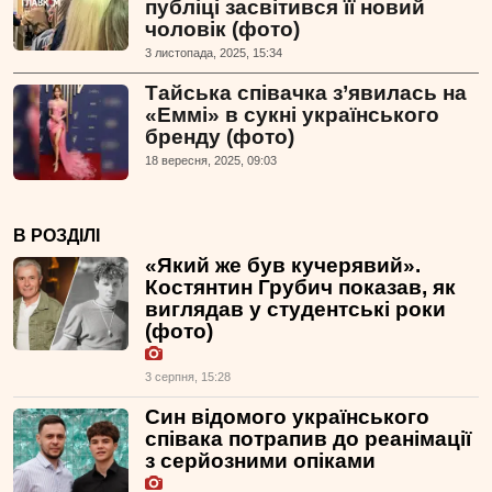
публіці засвітився її новий
чоловік (фото)
3 листопада, 2025, 15:34
Тайська співачка з’явилась на
«Еммі» в сукні українського
бренду (фото)
18 вересня, 2025, 09:03
В РОЗДІЛІ
«Який же був кучерявий».
Костянтин Грубич показав, як
виглядав у студентські роки
(фото)
3 серпня, 15:28
Син відомого українського
співака потрапив до реанімації
з серйозними опіками