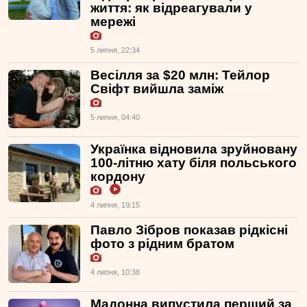
життя: як відреагували у
мережі
5 липня, 22:34
Весілля за $20 млн: Тейлор
Свіфт вийшла заміж
5 липня, 04:40
Українка відновила зруйновану
100-літню хату біля польського
кордону
4 липня, 19:15
Павло Зібров показав рідкісні
фото з рідним братом
4 липня, 10:38
Мадонна випустила перший за