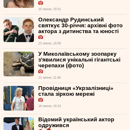
25 липня, 15:51
Олександр Рудинський
святкує 30-річчя: архівні фото
актора з дитинства та юності
23 липня, 16:58
У Миколаївському зоопарку
з’явилися унікальні гігантські
черепахи (фото)
21 липня, 11:48
Провідниця «Укрзалізниці»
стала зіркою мережі
18 липня, 19:15
Відомий український актор
одружився