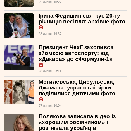
29 липня, 10:22
Ірина Федишин святкує 20-ту
річницю весілля: архівне фото
28 липня, 16:37
Президент Чехії захопився
зйомкою автоспорту: від
«Дакара» до «Формули-1»
28 липня, 03:14
Могилевська, Цибульська,
Джамала: українські зірки
поділилися дитячими фото
27 липня, 10:04
Полякова записала відео із
«хорошим росіянином» і
розгнівала українців