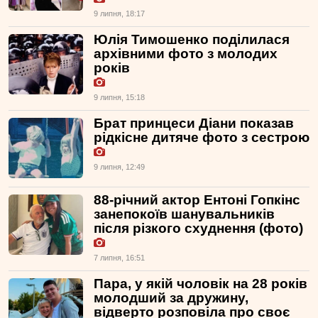
9 липня, 18:17
Юлія Тимошенко поділилася
архівними фото з молодих
років
9 липня, 15:18
Брат принцеси Діани показав
рідкісне дитяче фото з сестрою
9 липня, 12:49
88-річний актор Ентоні Гопкінс
занепокоїв шанувальників
після різкого схуднення (фото)
7 липня, 16:51
Пара, у якій чоловік на 28 років
молодший за дружину,
відверто розповіла про своє