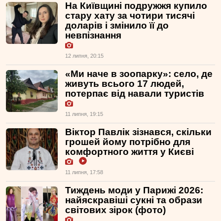
На Київщині подружжя купило
стару хату за чотири тисячі
доларів і змінило її до
невпізнання
12 липня, 20:15
«Ми наче в зоопарку»: село, де
живуть всього 17 людей,
потерпає від навали туристів
11 липня, 19:15
Віктор Павлік зізнався, скільки
грошей йому потрібно для
комфортного життя у Києві
11 липня, 17:58
Тиждень моди у Парижі 2026:
найяскравіші сукні та образи
світових зірок (фото)