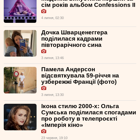
сім років альбом Confessions II
4 липня, 02:30
Дочка Шварценеггера
поділилася кадрами
півторарічного сина
3 липня, 13:46
Памела Андерсон
відсвяткувала 59-річчя на
узбережжі Франції (фото)
3 липня, 13:30
Ікона стилю 2000-х: Ольга
Сумська поділилася спогадами
про роботу в телепроєкті
«Імперія кіно»
23 червня, 19:10