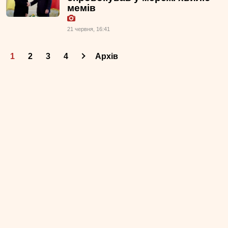
мемів
21 червня, 16:41
1
2
3
4
Архів