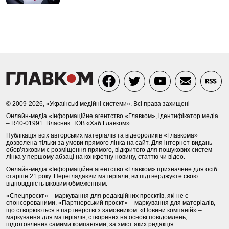
© 2009-2026, «Українські медійні системи». Всі права захищені
Онлайн-медіа «Інформаційне агентство «Главком», ідентифікатор медіа
– R40-01991. Власник: ТОВ «Хаб Главком»
Публікація всіх авторських матеріалів та відеороликів «Главкома»
дозволена тільки за умови прямого лінка на сайт. Для інтернет-видань
обов’язковим є розміщення прямого, відкритого для пошукових систем
лінка у першому абзаці на конкретну новину, статтю чи відео.
Онлайн-медіа «Інформаційне агентство «Главком» призначене для осіб
старше 21 року. Переглядаючи матеріали, ви підтверджуєте свою
відповідність віковим обмеженням.
«Спецпроєкт» – маркування для редакційних проєктів, які не є
спонсорованими. «Партнерський проєкт» – маркування для матеріалів,
що створюються в партнерстві з замовником. «Новини компаній» –
маркування для матеріалів, створених на основі повідомлень,
підготовлених самими компаніями, за зміст яких редакція