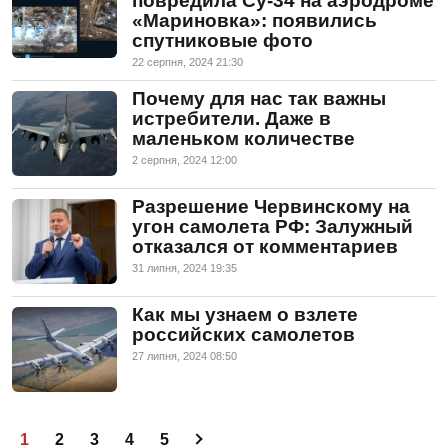
повредила Су-34 на аэродроме
«Мариновка»: появились
спутниковые фото
22 серпня, 2024 21:30
Почему для нас так важны
истребители. Даже в
маленьком количестве
2 серпня, 2024 12:00
Разрешение Червинскому на
угон самолета РФ: Залужный
отказался от комментариев
31 липня, 2024 19:35
Как мы узнаем о взлете
российских самолетов
27 липня, 2024 08:50
1
2
3
4
5