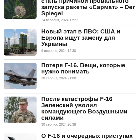
стать причиной провального
запуска ракеты «Сармат» – Der
Spiegel
24 вересня, 2024 17:27
Новый этап в ПВО: США и
Европа ищут замену для
Украины
9 вересня, 2024 12:30
Потеря F-16. Вещи, которые
нужно понимать
30 серпня, 2024 21:00
После катастрофы F-16
Зеленский уволил
командующего Воздушными
силами
30 серпня, 2024 20:38
О F-16 и очередных приступах