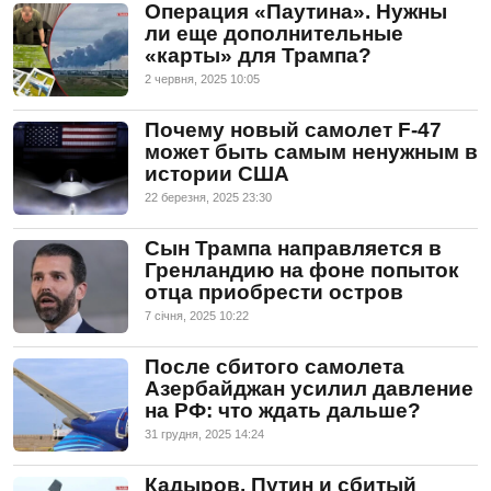
Операция «Паутина». Нужны
ли еще дополнительные
«карты» для Трампа?
2 червня, 2025 10:05
Почему новый самолет F-47
может быть самым ненужным в
истории США
22 березня, 2025 23:30
Сын Трампа направляется в
Гренландию на фоне попыток
отца приобрести остров
7 сiчня, 2025 10:22
После сбитого самолета
Азербайджан усилил давление
на РФ: что ждать дальше?
31 грудня, 2025 14:24
Кадыров, Путин и сбитый