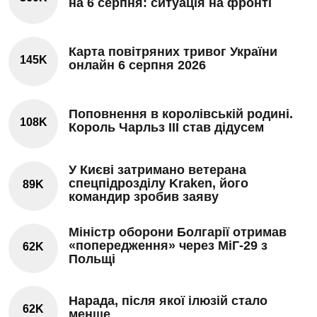
на 6 серпня: ситуація на фронті
Карта повітряних тривог України
145K
онлайн 6 серпня 2026
Поповнення в королівській родині.
108K
Король Чарльз III став дідусем
У Києві затримано ветерана
спецпідрозділу Kraken, його
89K
командир зробив заяву
Міністр оборони Болгарії отримав
«попередження» через МіГ-29 з
62K
Польщі
Нарада, після якої ілюзій стало
62K
менше