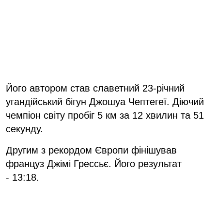
Його автором став славетний 23-річний
угандійський бігун Джошуа Чептегеї. Діючий
чемпіон світу пробіг 5 км за 12 хвилин та 51
секунду.
Другим з рекордом Європи фінішував
ф
ранцуз Джімі Грессьє. Його результат
-
13:18.