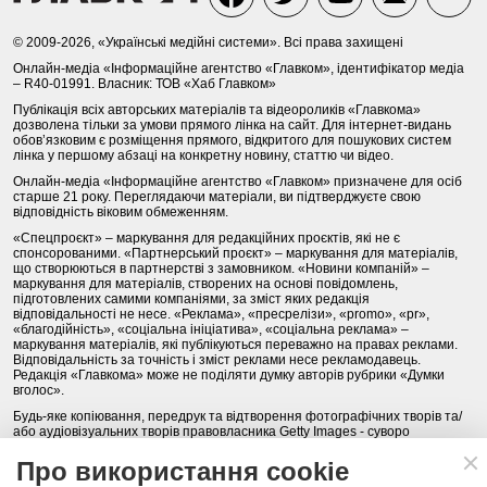
© 2009-2026, «Українські медійні системи». Всі права захищені
Онлайн-медіа «Інформаційне агентство «Главком», ідентифікатор медіа
– R40-01991. Власник: ТОВ «Хаб Главком»
Публікація всіх авторських матеріалів та відеороликів «Главкома»
дозволена тільки за умови прямого лінка на сайт. Для інтернет-видань
обов’язковим є розміщення прямого, відкритого для пошукових систем
лінка у першому абзаці на конкретну новину, статтю чи відео.
Онлайн-медіа «Інформаційне агентство «Главком» призначене для осіб
старше 21 року. Переглядаючи матеріали, ви підтверджуєте свою
відповідність віковим обмеженням.
«Спецпроєкт» – маркування для редакційних проєктів, які не є
спонсорованими. «Партнерський проєкт» – маркування для матеріалів,
що створюються в партнерстві з замовником. «Новини компаній» –
маркування для матеріалів, створених на основі повідомлень,
підготовлених самими компаніями, за зміст яких редакція
відповідальності не несе. «Реклама», «пресрелізи», «promo», «pr»,
«благодійність», «соціальна ініціатива», «соціальна реклама» –
маркування матеріалів, які публікуються переважно на правах реклами.
Відповідальність за точність і зміст реклами несе рекламодавець.
Редакція «Главкома» може не поділяти думку авторів рубрики «Думки
вголос».
Будь-яке копіювання, передрук та відтворення фотографічних творів та/
або аудіовізуальних творів правовласника Getty Images - суворо
забороняється.
Про використання cookie
Політика конфіденційності (Privacy Policy). Правила сайту