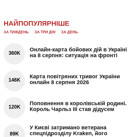
НАЙПОПУЛЯРНІШЕ
ЗА ТИЖДЕНЬ
ЗА ТРИ ДНІ
ЗА ДЕНЬ
Онлайн-карта бойових дій в Україні
360K
на 8 серпня: ситуація на фронті
Карта повітряних тривог України
146K
онлайн 8 серпня 2026
Поповнення в королівській родині.
120K
Король Чарльз III став дідусем
У Києві затримано ветерана
спецпідрозділу Kraken, його
89K