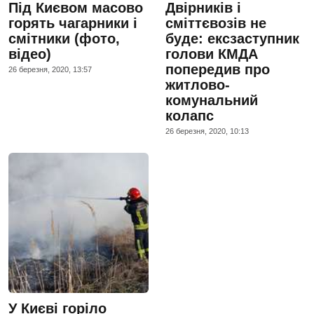
Під Києвом масово
Двірників і
горять чагарники і
сміттєвозів не
смітники (фото,
буде: ексзаступник
відео)
голови КМДА
попередив про
26 березня, 2020, 13:57
житлово-
комунальний
колапс
26 березня, 2020, 10:13
У Києві горіло