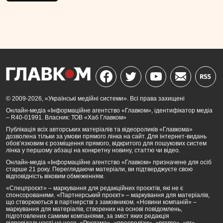
© 2009-2026, «Українські медійні системи». Всі права захищені
Онлайн-медіа «Інформаційне агентство «Главком», ідентифікатор медіа
– R40-01991. Власник: ТОВ «Хаб Главком»
Публікація всіх авторських матеріалів та відеороликів «Главкома»
дозволена тільки за умови прямого лінка на сайт. Для інтернет-видань
обов’язковим є розміщення прямого, відкритого для пошукових систем
лінка у першому абзаці на конкретну новину, статтю чи відео.
Онлайн-медіа «Інформаційне агентство «Главком» призначене для осіб
старше 21 року. Переглядаючи матеріали, ви підтверджуєте свою
відповідність віковим обмеженням.
«Спецпроєкт» – маркування для редакційних проєктів, які не є
спонсорованими. «Партнерський проєкт» – маркування для матеріалів,
що створюються в партнерстві з замовником. «Новини компаній» –
маркування для матеріалів, створених на основі повідомлень,
підготовлених самими компаніями, за зміст яких редакція
відповідальності не несе. «Реклама», «пресрелізи», «promo», «pr»,