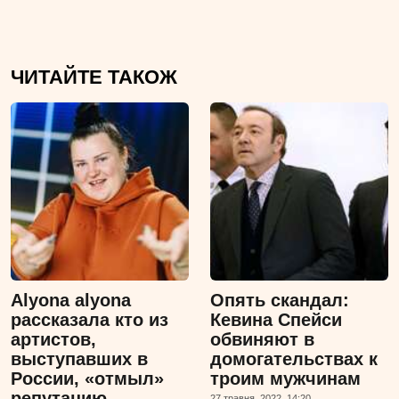
ЧИТАЙТЕ ТАКОЖ
Alyona alyona
Опять скандал:
рассказала кто из
Кевина Спейси
артистов,
обвиняют в
выступавших в
домогательствах к
России, «отмыл»
троим мужчинам
репутацию
27 травня, 2022, 14:20