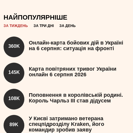
НАЙПОПУЛЯРНІШЕ
ЗА ТИЖДЕНЬ
ЗА ТРИ ДНІ
ЗА ДЕНЬ
Онлайн-карта бойових дій в Україні
360K
на 6 серпня: ситуація на фронті
Карта повітряних тривог України
145K
онлайн 6 серпня 2026
Поповнення в королівській родині.
108K
Король Чарльз III став дідусем
У Києві затримано ветерана
спецпідрозділу Kraken, його
89K
командир зробив заяву