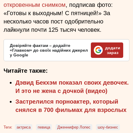
откровенным снимком
, подписав фото:
«Готовы к выходным! С пятницей!» За
несколько часов пост одобрительно
лайкнули почти 125 тысяч человек.
Довіряйте фактам – додайте
додати
«Главком» до своїх надійних джерел
зараз
у Google
Читайте также:
Дэвид Бекхэм показал своих девочек.
И это не жена с дочкой (видео)
Застрелился порноактер, который
снялся в 700 фильмах для взрослых
Теги:
актриса
певица
Дженнифер Лопес
шоу-бизнес