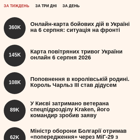
ЗА ТИЖДЕНЬ
ЗА ТРИ ДНІ
ЗА ДЕНЬ
Онлайн-карта бойових дій в Україні
360K
на 6 серпня: ситуація на фронті
Карта повітряних тривог України
145K
онлайн 6 серпня 2026
Поповнення в королівській родині.
108K
Король Чарльз III став дідусем
У Києві затримано ветерана
спецпідрозділу Kraken, його
89K
командир зробив заяву
Міністр оборони Болгарії отримав
«попередження» через МіГ-29 з
62K