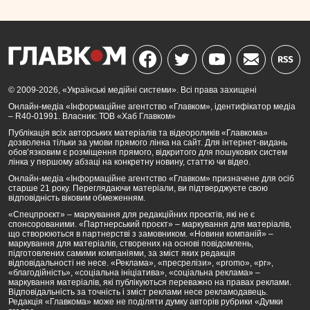
© 2009-2026, «Українські медійні системи». Всі права захищені
Онлайн-медіа «Інформаційне агентство «Главком», ідентифікатор медіа
– R40-01991. Власник: ТОВ «Хаб Главком»
Публікація всіх авторських матеріалів та відеороликів «Главкома»
дозволена тільки за умови прямого лінка на сайт. Для інтернет-видань
обов’язковим є розміщення прямого, відкритого для пошукових систем
лінка у першому абзаці на конкретну новину, статтю чи відео.
Онлайн-медіа «Інформаційне агентство «Главком» призначене для осіб
старше 21 року. Переглядаючи матеріали, ви підтверджуєте свою
відповідність віковим обмеженням.
«Спецпроєкт» – маркування для редакційних проєктів, які не є
спонсорованими. «Партнерський проєкт» – маркування для матеріалів,
що створюються в партнерстві з замовником. «Новини компаній» –
маркування для матеріалів, створених на основі повідомлень,
підготовлених самими компаніями, за зміст яких редакція
відповідальності не несе. «Реклама», «пресрелізи», «promo», «pr»,
«благодійність», «соціальна ініціатива», «соціальна реклама» –
маркування матеріалів, які публікуються переважно на правах реклами.
Відповідальність за точність і зміст реклами несе рекламодавець.
Редакція «Главкома» може не поділяти думку авторів рубрики «Думки