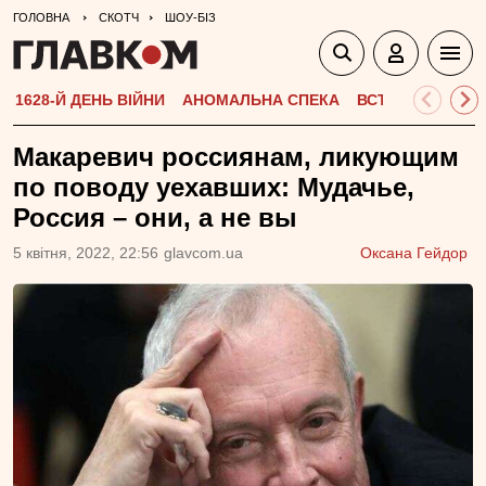
ГОЛОВНА
СКОТЧ
ШОУ-БІЗ
1628-Й ДЕНЬ ВІЙНИ
АНОМАЛЬНА СПЕКА
ВСТУПНА КАМПА
Макаревич россиянам, ликующим
по поводу уехавших: Мудачье,
Россия – они, а не вы
5 квiтня, 2022, 22:56
glavcom.ua
Оксана Гейдор