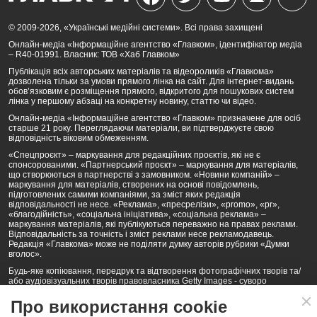
© 2009-2026, «Українські медійні системи». Всі права захищені
Онлайн-медіа «Інформаційне агентство «Главком», ідентифікатор медіа
– R40-01991. Власник: ТОВ «Хаб Главком»
Публікація всіх авторських матеріалів та відеороликів «Главкома»
дозволена тільки за умови прямого лінка на сайт. Для інтернет-видань
обов’язковим є розміщення прямого, відкритого для пошукових систем
лінка у першому абзаці на конкретну новину, статтю чи відео.
Онлайн-медіа «Інформаційне агентство «Главком» призначене для осіб
старше 21 року. Переглядаючи матеріали, ви підтверджуєте свою
відповідність віковим обмеженням.
«Спецпроєкт» – маркування для редакційних проєктів, які не є
спонсорованими. «Партнерський проєкт» – маркування для матеріалів,
що створюються в партнерстві з замовником. «Новини компаній» –
маркування для матеріалів, створених на основі повідомлень,
підготовлених самими компаніями, за зміст яких редакція
відповідальності не несе. «Реклама», «пресрелізи», «promo», «pr»,
«благодійність», «соціальна ініціатива», «соціальна реклама» –
маркування матеріалів, які публікуються переважно на правах реклами.
Відповідальність за точність і зміст реклами несе рекламодавець.
Редакція «Главкома» може не поділяти думку авторів рубрики «Думки
вголос».
Будь-яке копіювання, передрук та відтворення фотографічних творів та/
або аудіовізуальних творів правовласника Getty Images - суворо
забороняється.
Про використання cookie
Політика конфіденційності (Privacy Policy). Правила сайту