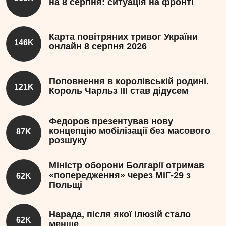
на 8 серпня: ситуація на фронті
Карта повітряних тривог України
146K
онлайн 8 серпня 2026
Поповнення в королівській родині.
121K
Король Чарльз III став дідусем
Федоров презентував нову
концепцію мобілізації без масового
87K
розшуку
Міністр оборони Болгарії отримав
«попередження» через МіГ-29 з
62K
Польщі
Нарада, після якої ілюзій стало
62K
менше