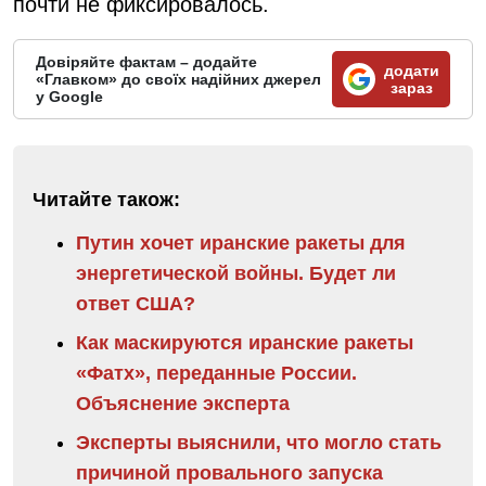
почти не фиксировалось.
Довіряйте фактам – додайте
додати
«Главком» до своїх надійних джерел
зараз
у Google
Читайте також:
Путин хочет иранские ракеты для
энергетической войны. Будет ли
ответ США?
Как маскируются иранские ракеты
«Фатх», переданные России.
Объяснение эксперта
Эксперты выяснили, что могло стать
причиной провального запуска