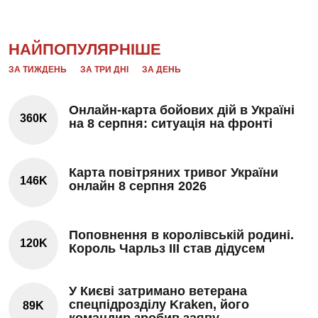
НАЙПОПУЛЯРНІШЕ
ЗА ТИЖДЕНЬ
ЗА ТРИ ДНІ
ЗА ДЕНЬ
Онлайн-карта бойових дій в Україні
360K
на 8 серпня: ситуація на фронті
Карта повітряних тривог України
146K
онлайн 8 серпня 2026
Поповнення в королівській родині.
120K
Король Чарльз III став дідусем
У Києві затримано ветерана
спецпідрозділу Kraken, його
89K
командир зробив заяву