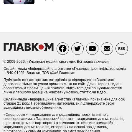
© 2009-2026, «Українські медійні системи». Всі права захищені
Онлайн-медіа «Інформаційне агентство «Главком», ідентифікатор медіа
– R40-01991. Власник: ТОВ «Хаб Главком»
Публікація всіх авторських матеріалів та відеороликів «Главкома»
дозволена тільки за умови прямого лінка на сайт. Для інтернет-видань
обов’язковим є розміщення прямого, відкритого для пошукових систем
лінка у першому абзаці на конкретну новину, статтю чи відео.
Онлайн-медіа «Інформаційне агентство «Главком» призначене для осіб
старше 21 року. Переглядаючи матеріали, ви підтверджуєте свою
відповідність віковим обмеженням.
«Спецпроєкт» – маркування для редакційних проєктів, які не є
спонсорованими. «Партнерський проєкт» – маркування для матеріалів,
що створюються в партнерстві з замовником. «Новини компаній» –
маркування для матеріалів, створених на основі повідомлень,
підготовлених самими компаніями, за зміст яких редакція