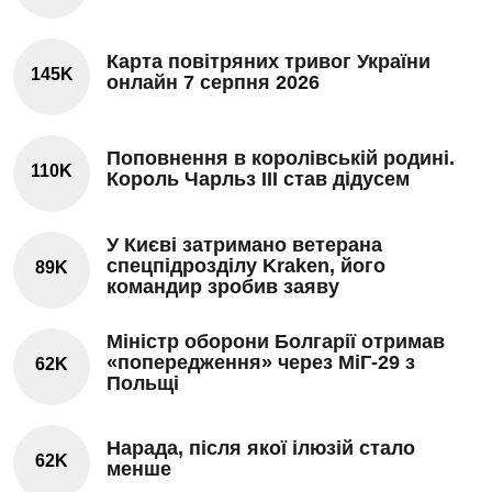
Карта повітряних тривог України
145K
онлайн 7 серпня 2026
Поповнення в королівській родині.
110K
Король Чарльз III став дідусем
У Києві затримано ветерана
спецпідрозділу Kraken, його
89K
командир зробив заяву
Міністр оборони Болгарії отримав
«попередження» через МіГ-29 з
62K
Польщі
Нарада, після якої ілюзій стало
62K
менше