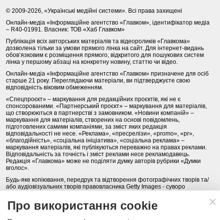
© 2009-2026, «Українські медійні системи». Всі права захищені
Онлайн-медіа «Інформаційне агентство «Главком», ідентифікатор медіа
– R40-01991. Власник: ТОВ «Хаб Главком»
Публікація всіх авторських матеріалів та відеороликів «Главкома»
дозволена тільки за умови прямого лінка на сайт. Для інтернет-видань
обов’язковим є розміщення прямого, відкритого для пошукових систем
лінка у першому абзаці на конкретну новину, статтю чи відео.
Онлайн-медіа «Інформаційне агентство «Главком» призначене для осіб
старше 21 року. Переглядаючи матеріали, ви підтверджуєте свою
відповідність віковим обмеженням.
«Спецпроєкт» – маркування для редакційних проєктів, які не є
спонсорованими. «Партнерський проєкт» – маркування для матеріалів,
що створюються в партнерстві з замовником. «Новини компаній» –
маркування для матеріалів, створених на основі повідомлень,
підготовлених самими компаніями, за зміст яких редакція
відповідальності не несе. «Реклама», «пресрелізи», «promo», «pr»,
«благодійність», «соціальна ініціатива», «соціальна реклама» –
маркування матеріалів, які публікуються переважно на правах реклами.
Відповідальність за точність і зміст реклами несе рекламодавець.
Редакція «Главкома» може не поділяти думку авторів рубрики «Думки
вголос».
Будь-яке копіювання, передрук та відтворення фотографічних творів та/
або аудіовізуальних творів правовласника Getty Images - суворо
забороняється.
Про використання cookie
Політика конфіденційності (Privacy Policy). Правила сайту