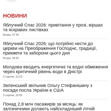
НОВИНИ
Яблучний Спас 2026: привітання у прозі, віршах
та яскравих листівках
Вчора, 07:45
Яблучний Спас 2026: що потрібно нести до
церкви на Преображення Господнє, традиції,
прикмети та заборони цього дня
Вчора, 06:55
Молдова вводить енергетичні та водні обмеження
через критичний рівень води в Дністрі
3 серпня, 21:53
Зеленський звільнив Ольгу Стефанішину з
посади посла України в США
3 серпня, 20:05
Понад 2,8 млн пасажирів за місяць: як
залізничники долають найскладніший літній