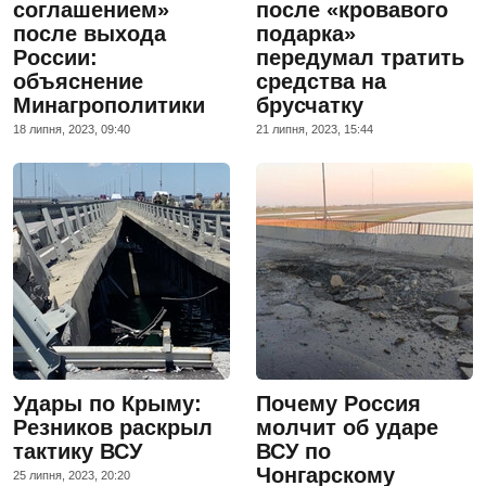
соглашением»
после «кровавого
после выхода
подарка»
России:
передумал тратить
объяснение
средства на
Минагрополитики
брусчатку
18 липня, 2023, 09:40
21 липня, 2023, 15:44
Удары по Крыму:
Почему Россия
Резников раскрыл
молчит об ударе
тактику ВСУ
ВСУ по
Чонгарскому
25 липня, 2023, 20:20