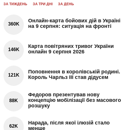
ЗА ТИЖДЕНЬ
ЗА ТРИ ДНІ
ЗА ДЕНЬ
Онлайн-карта бойових дій в Україні
360K
на 9 серпня: ситуація на фронті
Карта повітряних тривог України
146K
онлайн 9 серпня 2026
Поповнення в королівській родині.
121K
Король Чарльз III став дідусем
Федоров презентував нову
концепцію мобілізації без масового
88K
розшуку
Нарада, після якої ілюзій стало
62K
менше