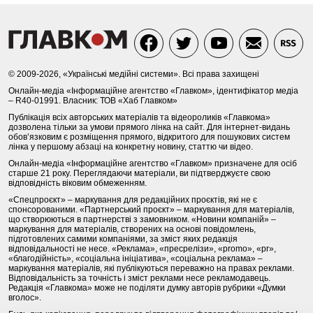
© 2009-2026, «Українські медійні системи». Всі права захищені
Онлайн-медіа «Інформаційне агентство «Главком», ідентифікатор медіа
– R40-01991. Власник: ТОВ «Хаб Главком»
Публікація всіх авторських матеріалів та відеороликів «Главкома»
дозволена тільки за умови прямого лінка на сайт. Для інтернет-видань
обов’язковим є розміщення прямого, відкритого для пошукових систем
лінка у першому абзаці на конкретну новину, статтю чи відео.
Онлайн-медіа «Інформаційне агентство «Главком» призначене для осіб
старше 21 року. Переглядаючи матеріали, ви підтверджуєте свою
відповідність віковим обмеженням.
«Спецпроєкт» – маркування для редакційних проєктів, які не є
спонсорованими. «Партнерський проєкт» – маркування для матеріалів,
що створюються в партнерстві з замовником. «Новини компаній» –
маркування для матеріалів, створених на основі повідомлень,
підготовлених самими компаніями, за зміст яких редакція
відповідальності не несе. «Реклама», «пресрелізи», «promo», «pr»,
«благодійність», «соціальна ініціатива», «соціальна реклама» –
маркування матеріалів, які публікуються переважно на правах реклами.
Відповідальність за точність і зміст реклами несе рекламодавець.
Редакція «Главкома» може не поділяти думку авторів рубрики «Думки
вголос».