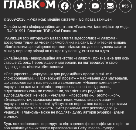
© 2009-2026, «Українські медійні системи». Всі права захищені
Онлайн-медіа «Інформаційне агентство «Главком», ідентифікатор медіа
– R40-01991. Власник: ТОВ «Хаб Главком»
Публікація всіх авторських матеріалів та відеороликів «Главкома»
дозволена тільки за умови прямого лінка на сайт. Для інтернет-видань
обов’язковим є розміщення прямого, відкритого для пошукових систем
лінка у першому абзаці на конкретну новину, статтю чи відео.
Онлайн-медіа «Інформаційне агентство «Главком» призначене для осіб
старше 21 року. Переглядаючи матеріали, ви підтверджуєте свою
відповідність віковим обмеженням.
«Спецпроєкт» – маркування для редакційних проєктів, які не є
спонсорованими. «Партнерський проєкт» – маркування для матеріалів,
що створюються в партнерстві з замовником. «Новини компаній» –
маркування для матеріалів, створених на основі повідомлень,
підготовлених самими компаніями, за зміст яких редакція
відповідальності не несе. «Реклама», «пресрелізи», «promo», «pr»,
«благодійність», «соціальна ініціатива», «соціальна реклама» –
маркування матеріалів, які публікуються переважно на правах реклами.
Відповідальність за точність і зміст реклами несе рекламодавець.
Редакція «Главкома» може не поділяти думку авторів рубрики «Думки
вголос».
Будь-яке копіювання, передрук та відтворення фотографічних творів та/
або аудіовізуальних творів правовласника Getty Images - суворо
забороняється.