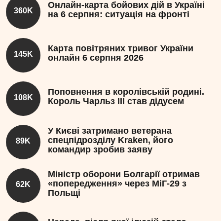
Онлайн-карта бойових дій в Україні
360K
на 6 серпня: ситуація на фронті
Карта повітряних тривог України
145K
онлайн 6 серпня 2026
Поповнення в королівській родині.
108K
Король Чарльз III став дідусем
У Києві затримано ветерана
спецпідрозділу Kraken, його
89K
командир зробив заяву
Міністр оборони Болгарії отримав
«попередження» через МіГ-29 з
62K
Польщі