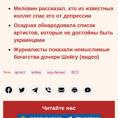
Меловин рассказал, кто из известных
коллег спас его от депрессии
Осадчая обнародовала список
артистов, которые не достойны быть
украинцами
Журналисты показали немыслимые
богатства дочери Шойгу (видео)
Теги:
артист
война
шоу-бизнес
ВСУ
0
Читайте нас