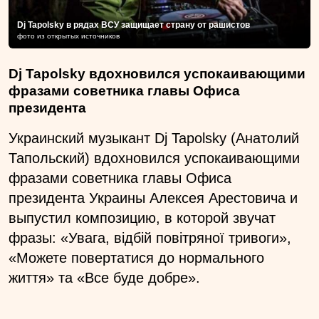
Dj Tapolsky в рядах ВСУ защищает страну от рашистов
фото из открытых источников
Dj Tapolsky вдохновился успокаивающими
фразами советника главы Офиса
президента
Украинский музыкант Dj Tapolsky (Анатолий
Тапольский) вдохновился успокаивающими
фразами советника главы Офиса
президента Украины Алексея Арестовича и
выпустил композицию, в которой звучат
фразы: «Увага, відбій повітряної тривоги»,
«Можете повертатися до нормального
життя» та «Все буде добре».