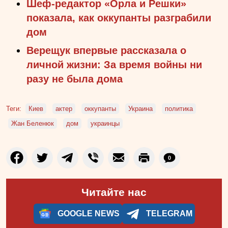
Шеф-редактор «Орла и Решки»
показала, как оккупанты разграбили
дом
Верещук впервые рассказала о
личной жизни: За время войны ни
разу не была дома
Теги:
Киев
актер
оккупанты
Украина
политика
Жан Беленюк
дом
украинцы
0
Читайте нас
GOOGLE NEWS
TELEGRAM