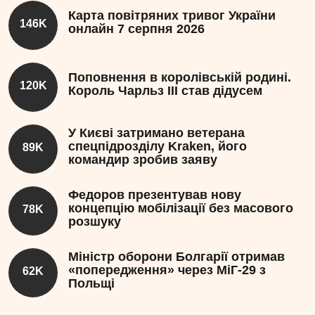
Карта повітряних тривог України
146K
онлайн 7 серпня 2026
Поповнення в королівській родині.
120K
Король Чарльз III став дідусем
У Києві затримано ветерана
спецпідрозділу Kraken, його
89K
командир зробив заяву
Федоров презентував нову
концепцію мобілізації без масового
78K
розшуку
Міністр оборони Болгарії отримав
«попередження» через МіГ-29 з
62K
Польщі