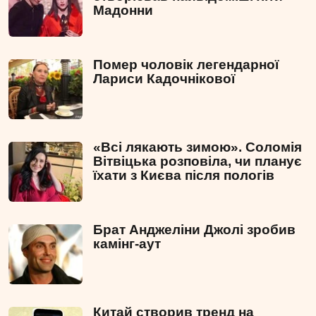
Мадонни
Помер чоловік легендарної
Лариси Кадочнікової
«Всі лякають зимою». Соломія
Вітвіцька розповіла, чи планує
їхати з Києва після пологів
Брат Анджеліни Джолі зробив
камінг-аут
Китай створив тренд на