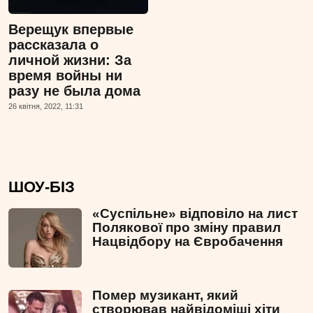
Верещук впервые
рассказала о
личной жизни: За
время войны ни
разу не была дома
26 квiтня, 2022, 11:31
ШОУ-БІЗ
«Суспільне» відповіло на лист
Полякової про зміну правил
Нацвідбору на Євробачення
Помер музикант, який
створював найвідоміші хіти