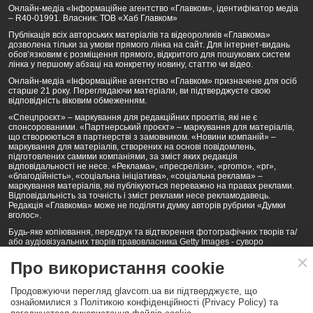
Онлайн-медіа «Інформаційне агентство «Главком», ідентифікатор медіа
– R40-01991. Власник: ТОВ «Хаб Главком»
Публікація всіх авторських матеріалів та відеороликів «Главкома»
дозволена тільки за умови прямого лінка на сайт. Для інтернет-видань
обов’язковим є розміщення прямого, відкритого для пошукових систем
лінка у першому абзаці на конкретну новину, статтю чи відео.
Онлайн-медіа «Інформаційне агентство «Главком» призначене для осіб
старше 21 року. Переглядаючи матеріали, ви підтверджуєте свою
відповідність віковим обмеженням.
«Спецпроєкт» – маркування для редакційних проєктів, які не є
спонсорованими. «Партнерський проєкт» – маркування для матеріалів,
що створюються в партнерстві з замовником. «Новини компаній» –
маркування для матеріалів, створених на основі повідомлень,
підготовлених самими компаніями, за зміст яких редакція
відповідальності не несе. «Реклама», «пресрелізи», «promo», «pr»,
«благодійність», «соціальна ініціатива», «соціальна реклама» –
маркування матеріалів, які публікуються переважно на правах реклами.
Відповідальність за точність і зміст реклами несе рекламодавець.
Редакція «Главкома» може не поділяти думку авторів рубрики «Думки
вголос».
Будь-яке копіювання, передрук та відтворення фотографічних творів та/
або аудіовізуальних творів правовласника Getty Images - суворо
забороняється.
Про використання cookie
Політика конфіденційності (Privacy Policy). Правила сайту
Продовжуючи перегляд glavcom.ua ви підтверджуєте, що
КОНТАКТИ
НАША КОМАНДА
АРХІВ
ознайомилися з Політикою конфіденційності (Privacy Policy) та