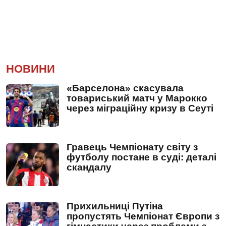
НОВИНИ
«Барселона» скасувала
товариський матч у Марокко
через міграційну кризу в Сеуті
Гравець Чемпіонату світу з
футболу постане в суді: деталі
скандалу
Прихильниці Путіна
пропустять Чемпіонат Європи з