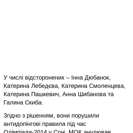
У числі відсторонених – Інна Дюбанок,
Катерина Лебедєва, Катерина Смоленцева,
Катерина Пашкевич, Анна Шибанова та
Галина Скиба.
Згідно з рішенням, вони порушили
антидопінгові правила під час
Олімпіади-2014 у Сочі. МОК анулював