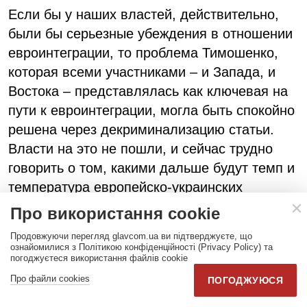
Если бы у наших властей, действительно,
были бы серьезные убеждения в отношении
евроинтеграции, то проблема Тимошенко,
которая всеми участниками – и Запада, и
Востока – представлялась как ключевая на
пути к евроинтеграции, могла быть спокойно
решена через декриминализацию статьи.
Власти на это не пошли, и сейчас трудно
говорить о том, какими дальше будут темп и
температура европейско-украинских
отношений. Закончилось
Про використання cookie
председательствование Польши, началось
Продовжуючи перегляд glavcom.ua ви підтверджуєте, що
председательствование Германии. После
ознайомилися з Політикою конфіденційності (Privacy Policy) та
погоджуєтеся використання файлів cookie
председательствования Ежи Бузека,
Про файли cookies
ПОГОДЖУЮСЯ
которого называют адвокатом Украины,
прогрессия пика надежд значительно