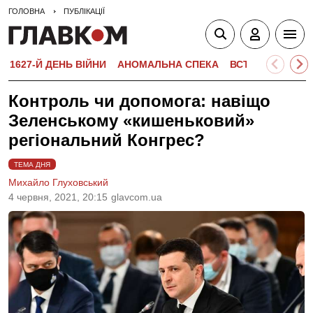
ГОЛОВНА
ПУБЛІКАЦІЇ
1627-Й ДЕНЬ ВІЙНИ
АНОМАЛЬНА СПЕКА
ВСТУПНА КАМПА
Контроль чи допомога: навіщо
Зеленському «кишеньковий»
регіональний Конгрес?
ТЕМА ДНЯ
Михайло Глуховський
4 червня, 2021, 20:15
glavcom.ua