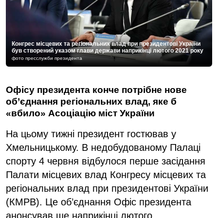
Конгрес місцевих та регіональних влад при президентові України
був створений указом глави держави наприкінці лютого 2021 року
фото пресслужби президента
Офісу президента конче потрібне нове
об’єднання регіональних влад, яке б
«вбило» Асоціацію міст України
На цьому тижні президент гостював у
Хмельницькому. В недобудованому Палаці
спорту 4 червня відбулося перше засідання
Палати місцевих влад Конгресу місцевих та
регіональних влад при президентові України
(КМРВ). Це об’єднання Офіс президента
анонсував ще наприкінці лютого.