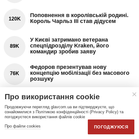
Поповнення в королівській родині.
120K
Король Чарльз III став дідусем
У Києві затримано ветерана
спецпідрозділу Kraken, його
89K
командир зробив заяву
Федоров презентував нову
концепцію мобілізації без масового
76K
розшуку
Міністр оборони Болгарії отримав
Про використання cookie
«попередження» через МіГ-29 з
62K
Польщі
Продовжуючи перегляд glavcom.ua ви підтверджуєте, що
ознайомилися з Політикою конфіденційності (Privacy Policy) та
погоджуєтеся використання файлів cookie
Про файли cookies
ПОГОДЖУЮСЯ
ПРЕС-РЕЛІЗИ