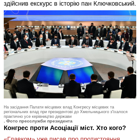
здійснив екскурс в історію пан Ключковський.
На засідання Палати місцевих влад Конгресу місцевих та
регіональних влад при президентові до Хмельницького з'їхалося
практично усе керівництво держави
. Фото пресслужби президента
Конгрес проти Асоціації міст. Хто кого?
«Главком» уже писав про протистояння