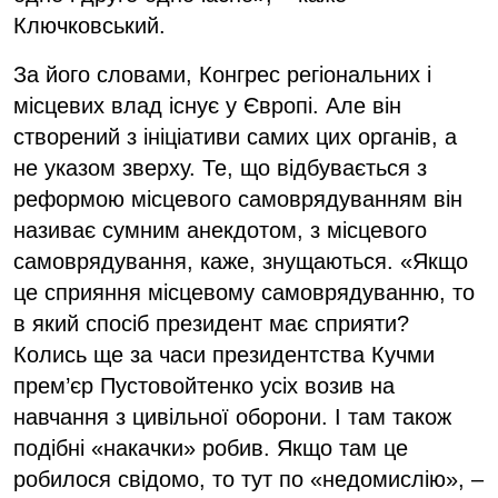
Ключковський.
За його словами, Конгрес регіональних і
місцевих влад існує у Європі. Але він
створений з ініціативи самих цих органів, а
не указом зверху. Те, що відбувається з
реформою місцевого самоврядуванням він
називає сумним анекдотом, з місцевого
самоврядування, каже, знущаються. «Якщо
це сприяння місцевому самоврядуванню, то
в який спосіб президент має сприяти?
Колись ще за часи президентства Кучми
прем’єр Пустовойтенко усіх возив на
навчання з цивільної оборони. І там також
подібні «накачки» робив. Якщо там це
робилося свідомо, то тут по «недомислію», –