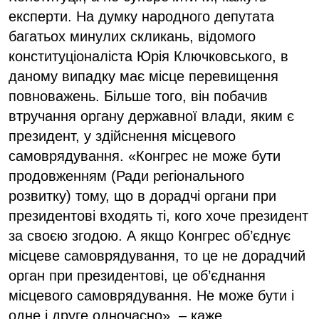
експерти. На думку народного депутата
багатьох минулих скликань, відомого
конституціоналіста Юрія Ключковського, в
даному випадку має місце перевищення
повноважень. Більше того, він побачив
втручання органу державної влади, яким є
президент, у здійснення місцевого
самоврядування. «Конгрес не може бути
продовженням (Ради регіонального
розвитку) тому, що в дорадчі органи при
президентові входять ті, кого хоче президент
за своєю згодою. А якщо Конгрес об’єднує
місцеве самоврядування, то це не дорадчий
орган при президентові, це об’єднання
місцевого самоврядування. Не може бути і
одне і друге одночасно», – каже