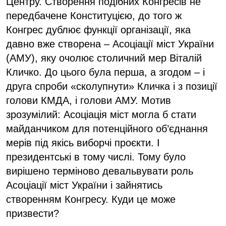
Центру. Створення подібних Конгресів не
передбачене Конституцією, до того ж
Конгрес дублює функції організації, яка
давно вже створена – Асоціації міст України
(АМУ), яку очолює столичний мер Віталій
Кличко. До цього була перша, а згодом – і
друга спроби «сколупнути» Кличка і з позиції
голови КМДА, і голови АМУ. Мотив
зрозумілий: Асоціація міст могла б стати
майданчиком для потенційного об’єднання
мерів під якісь виборчі проєкти. І
президентські в тому числі. Тому було
вирішено терміново девальвувати роль
Асоціації міст України і зайнятись
створенням Конгресу. Куди це може
призвести?