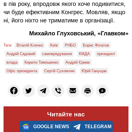
в пів року, впродовж якого хоче подивитися,
чи буде ефективним Конгрес. Мовляв, якщо
ні, його ніхто не триматиме в організації.
Михайло Глуховський, «Главком»
Теги:
Віталій Кличко
Київ
РНБО
Борис Філатов
Андрій Садовий
самоврядування
КМДА
президент
влада
Кирило Тимошенко
Андрій Єрмак
Офіс президента
Сергій Сухомлин
Юрій Ганущак
0
Читайте нас
GOOGLE NEWS
TELEGRAM