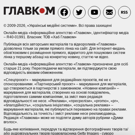
© 2009-2026, «Українські медійні системи». Всі права захищені
Онлайн-медіа «Інформаційне агентство «Главком», ідентифікатор медіа
– R40-01991. Власник: ТОВ «Хаб Главком»
Публікація всіх авторських матеріалів та відеороликів «Главкома»
дозволена тільки за умови прямого лінка на сайт. Для інтернет-видань
обов’язковим є розміщення прямого, відкритого для пошукових систем
лінка у першому абзаці на конкретну новину, статтю чи відео.
Онлайн-медіа «Інформаційне агентство «Главком» призначене для осіб
старше 21 року. Переглядаючи матеріали, ви підтверджуєте свою
відповідність віковим обмеженням.
«Спецпроєкт» – маркування для редакційних проєктів, які не є
спонсорованими. «Партнерський проєкт» – маркування для матеріалів,
що створюються в партнерстві з замовником. «Новини компаній» –
маркування для матеріалів, створених на основі повідомлень,
підготовлених самими компаніями, за зміст яких редакція
відповідальності не несе. «Реклама», «пресрелізи», «promo», «pr»,
«благодійність», «соціальна ініціатива», «соціальна реклама» –
маркування матеріалів, які публікуються переважно на правах реклами.
Відповідальність за точність і зміст реклами несе рекламодавець.
Редакція «Главкома» може не поділяти думку авторів рубрики «Думки
вголос».
Будь-яке копіювання, передрук та відтворення фотографічних творів та/
або аудіовізуальних творів правовласника Getty Images - суворо