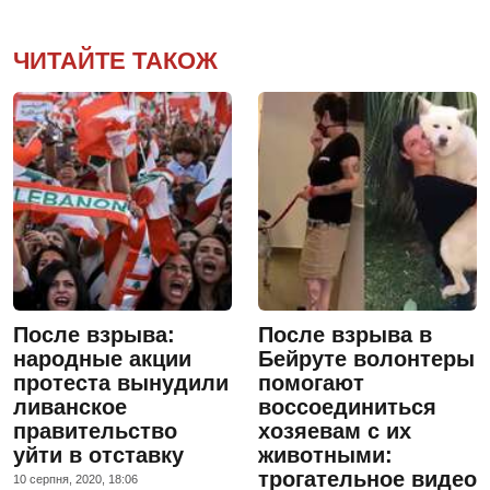
ЧИТАЙТЕ ТАКОЖ
После взрыва:
После взрыва в
народные акции
Бейруте волонтеры
протеста вынудили
помогают
ливанское
воссоединиться
правительство
хозяевам с их
уйти в отставку
животными:
трогательное видео
10 серпня, 2020, 18:06