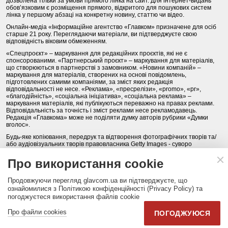
дозволена тільки за умови прямого лінка на сайт. Для інтернет-видань
обов’язковим є розміщення прямого, відкритого для пошукових систем
лінка у першому абзаці на конкретну новину, статтю чи відео.
Онлайн-медіа «Інформаційне агентство «Главком» призначене для осіб
старше 21 року. Переглядаючи матеріали, ви підтверджуєте свою
відповідність віковим обмеженням.
«Спецпроєкт» – маркування для редакційних проєктів, які не є
спонсорованими. «Партнерський проєкт» – маркування для матеріалів,
що створюються в партнерстві з замовником. «Новини компаній» –
маркування для матеріалів, створених на основі повідомлень,
підготовлених самими компаніями, за зміст яких редакція
відповідальності не несе. «Реклама», «пресрелізи», «promo», «pr»,
«благодійність», «соціальна ініціатива», «соціальна реклама» –
маркування матеріалів, які публікуються переважно на правах реклами.
Відповідальність за точність і зміст реклами несе рекламодавець.
Редакція «Главкома» може не поділяти думку авторів рубрики «Думки
вголос».
Будь-яке копіювання, передрук та відтворення фотографічних творів та/
або аудіовізуальних творів правовласника Getty Images - суворо
забороняється.
Про використання cookie
Політика конфіденційності (Privacy Policy). Правила сайту
Продовжуючи перегляд glavcom.ua ви підтверджуєте, що
КОНТАКТИ
НАША КОМАНДА
АРХІВ
ознайомилися з Політикою конфіденційності (Privacy Policy) та
погоджуєтеся використання файлів cookie
Партнери:
DepositPhotos.com
,
opendatabot.ua
Про файли cookies
ПОГОДЖУЮСЯ