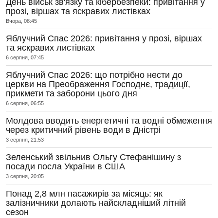
День військ зв'язку та кібербезпеки: привітання у
прозі, віршах та яскравих листівках
Вчора, 08:45
Яблучний Спас 2026: привітання у прозі, віршах
та яскравих листівках
6 серпня, 07:45
Яблучний Спас 2026: що потрібно нести до
церкви на Преображення Господнє, традиції,
прикмети та заборони цього дня
6 серпня, 06:55
Молдова вводить енергетичні та водні обмеження
через критичний рівень води в Дністрі
3 серпня, 21:53
Зеленський звільнив Ольгу Стефанішину з
посади посла України в США
3 серпня, 20:05
Понад 2,8 млн пасажирів за місяць: як
залізничники долають найскладніший літній
сезон