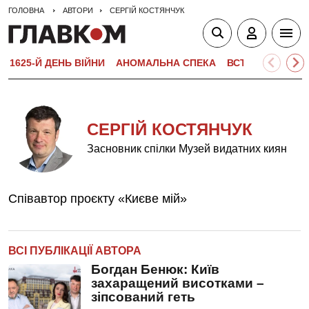
ГОЛОВНА
АВТОРИ
СЕРГІЙ КОСТЯНЧУК
1625-Й ДЕНЬ ВІЙНИ
АНОМАЛЬНА СПЕКА
ВСТУПНА КАМПА
СЕРГІЙ КОСТЯНЧУК
Засновник спілки Музей видатних киян
Співавтор проєкту «Києве мій»
ВСІ ПУБЛІКАЦІЇ АВТОРА
Богдан Бенюк: Київ
захаращений висотками –
зіпсований геть