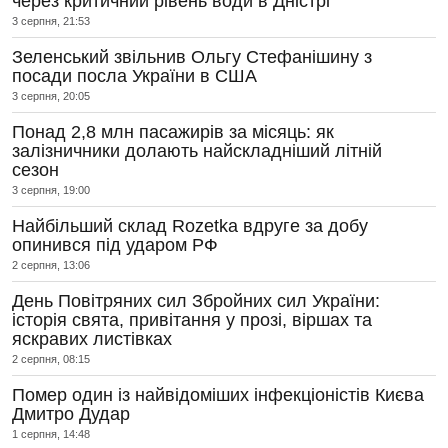
через критичний рівень води в Дністрі
3 серпня, 21:53
Зеленський звільнив Ольгу Стефанішину з
посади посла України в США
3 серпня, 20:05
Понад 2,8 млн пасажирів за місяць: як
залізничники долають найскладніший літній
сезон
3 серпня, 19:00
Найбільший склад Rozetka вдруге за добу
опинився під ударом РФ
2 серпня, 13:06
День Повітряних сил Збройних сил України:
історія свята, привітання у прозі, віршах та
яскравих листівках
2 серпня, 08:15
Помер один із найвідоміших інфекціоністів Києва
Дмитро Дудар
1 серпня, 14:48