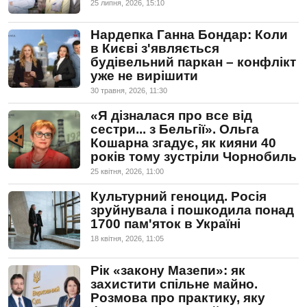
25 липня, 2026, 15:10
Нардепка Ганна Бондар: Коли
в Києві з'являється
будівельний паркан – конфлікт
уже не вирішити
30 травня, 2026, 11:30
«Я дізналася про все від
сестри... з Бельгії». Ольга
Кошарна згадує, як кияни 40
років тому зустріли Чорнобиль
25 квiтня, 2026, 11:00
Культурний геноцид. Росія
зруйнувала і пошкодила понад
1700 пам'яток в Україні
18 квiтня, 2026, 11:05
Рік «закону Мазепи»: як
захистити спільне майно.
Розмова про практику, яку