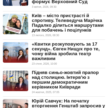
формує Верховний Суд
3 квiтня, 2026, 09:30
Київ – місто пристрасті й
спротиву. Телеведуча Марічка
Падалко ділиться маршрутами
для побачень і поцілунків
13 лютого, 2026, 08:30
«Квитки розкуповують за 17
секунд». Євген Нищук про те,
чому війна зробила театр
важливим
23 сiчня, 2026, 10:00
Підняв синьо-жовтий прапор
над столицею. Інтерв’ю з
першим демократичним
керівником Київради
24 жовтня, 2025, 07:05
Юрій Савчук: На початку
вторгнення Генштаб запросив у