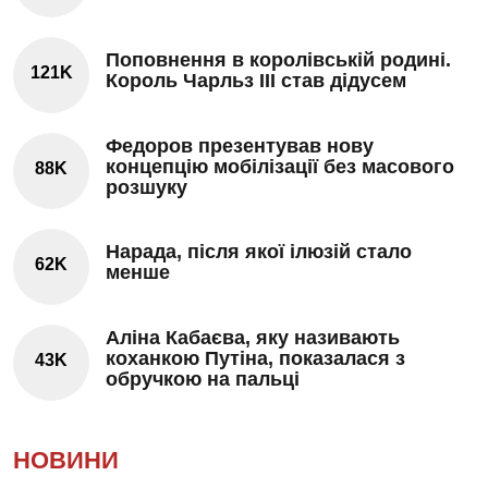
Поповнення в королівській родині.
121K
Король Чарльз III став дідусем
Федоров презентував нову
концепцію мобілізації без масового
88K
розшуку
Нарада, після якої ілюзій стало
62K
менше
Аліна Кабаєва, яку називають
коханкою Путіна, показалася з
43K
обручкою на пальці
НОВИНИ