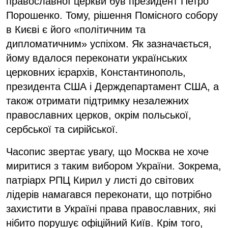
православної церкви був президент Петро
Порошенко. Тому, рішення Помісного собору
в Києві є його «політичним та
дипломатичним» успіхом. Як зазначається,
йому вдалося переконати українських
церковних ієрархів, Константинополь,
президента США і Держдепартамент США, а
також отримати підтримку незалежних
православних церков, окрім польської,
сербської та сирійської.
Часопис звертає увагу, що Москва не хоче
миритися з таким вибором України. Зокрема,
патріарх РПЦ Кирил у листі до світових
лідерів намагався переконати, що потрібно
захистити в Україні права православних, які
нібито порушує офіційний Київ. Крім того,