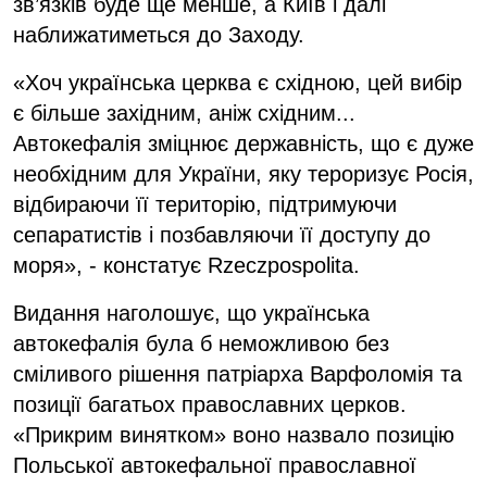
зв’язків буде ще менше, а Київ і далі
наближатиметься до Заходу.
«Хоч українська церква є східною, цей вибір
є більше західним, аніж східним...
Автокефалія зміцнює державність, що є дуже
необхідним для України, яку тероризує Росія,
відбираючи її територію, підтримуючи
сепаратистів і позбавляючи її доступу до
моря», - констатує Rzeczpospolita.
Видання наголошує, що українська
автокефалія була б неможливою без
сміливого рішення патріарха Варфоломія та
позиції багатьох православних церков.
«Прикрим винятком» воно назвало позицію
Польської автокефальної православної