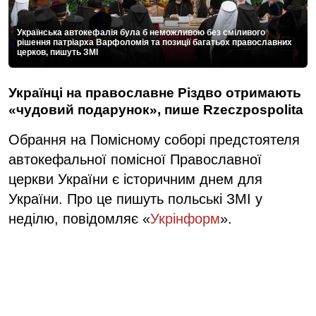
Українська автокефалія була б неможливою без сміливого
рішення патріарха Варфоломія та позиції багатьох православних
церков, пишуть ЗМІ
Українці на православне Різдво отримають
«чудовий подарунок», пише Rzeczpospolita
Обрання на Помісному соборі предстоятеля
автокефальної помісної Православної
церкви України є історичним днем для
України. Про це пишуть польські ЗМІ у
неділю, повідомляє «
Укрінформ
».