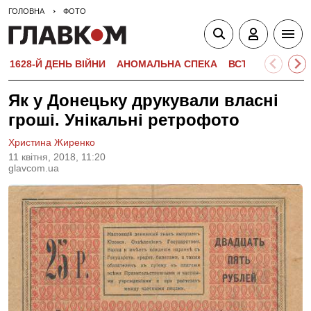
ГОЛОВНА
ФОТО
1628-Й ДЕНЬ ВІЙНИ
АНОМАЛЬНА СПЕКА
ВСТУПНА КАМПА
Як у Донецьку друкували власні
гроші. Унікальні ретрофото
Христина Жиренко
11 квiтня, 2018, 11:20
glavcom.ua