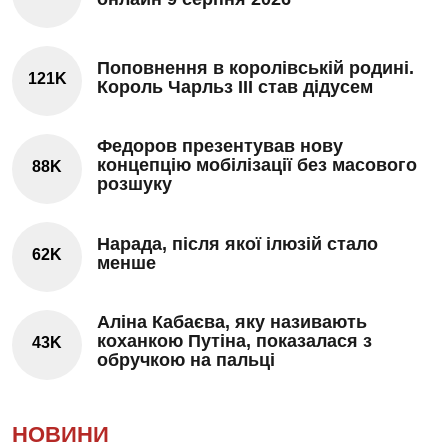
Поповнення в королівській родині.
121K
Король Чарльз III став дідусем
Федоров презентував нову
концепцію мобілізації без масового
88K
розшуку
Нарада, після якої ілюзій стало
62K
менше
Аліна Кабаєва, яку називають
коханкою Путіна, показалася з
43K
обручкою на пальці
НОВИНИ