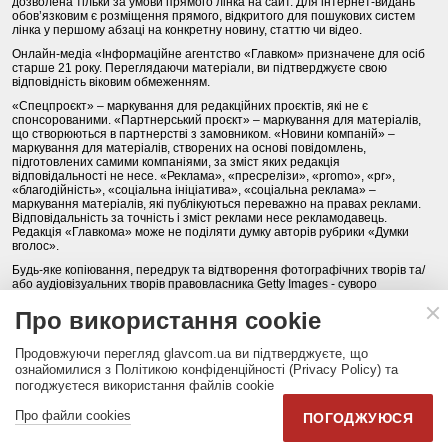
дозволена тільки за умови прямого лінка на сайт. Для інтернет-видань
обов’язковим є розміщення прямого, відкритого для пошукових систем
лінка у першому абзаці на конкретну новину, статтю чи відео.
Онлайн-медіа «Інформаційне агентство «Главком» призначене для осіб
старше 21 року. Переглядаючи матеріали, ви підтверджуєте свою
відповідність віковим обмеженням.
«Спецпроєкт» – маркування для редакційних проєктів, які не є
спонсорованими. «Партнерський проєкт» – маркування для матеріалів,
що створюються в партнерстві з замовником. «Новини компаній» –
маркування для матеріалів, створених на основі повідомлень,
підготовлених самими компаніями, за зміст яких редакція
відповідальності не несе. «Реклама», «пресрелізи», «promo», «pr»,
«благодійність», «соціальна ініціатива», «соціальна реклама» –
маркування матеріалів, які публікуються переважно на правах реклами.
Відповідальність за точність і зміст реклами несе рекламодавець.
Редакція «Главкома» може не поділяти думку авторів рубрики «Думки
вголос».
Будь-яке копіювання, передрук та відтворення фотографічних творів та/
або аудіовізуальних творів правовласника Getty Images - суворо
забороняється.
Про використання cookie
Політика конфіденційності (Privacy Policy). Правила сайту
Продовжуючи перегляд glavcom.ua ви підтверджуєте, що
КОНТАКТИ
НАША КОМАНДА
АРХІВ
ознайомилися з Політикою конфіденційності (Privacy Policy) та
погоджуєтеся використання файлів cookie
Партнери:
DepositPhotos.com
,
opendatabot.ua
Про файли cookies
ПОГОДЖУЮСЯ