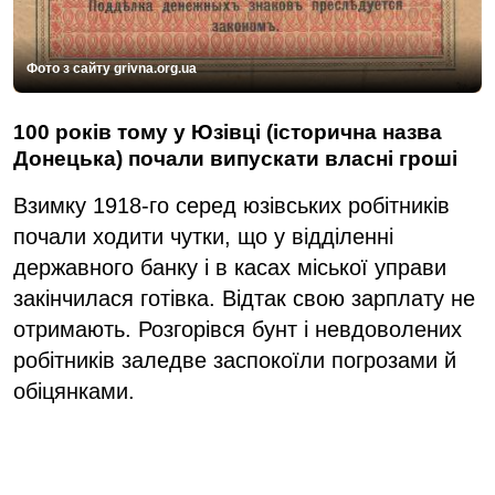
Фото з сайту grivna.org.ua
100 років тому у Юзівці (історична назва
Донецька) почали випускати власні гроші
Взимку 1918-го серед юзівських робітників
почали ходити чутки, що у відділенні
державного банку і в касах міської управи
закінчилася готівка. Відтак свою зарплату не
отримають. Розгорівся бунт і невдоволених
робітників заледве заспокоїли погрозами й
обіцянками.