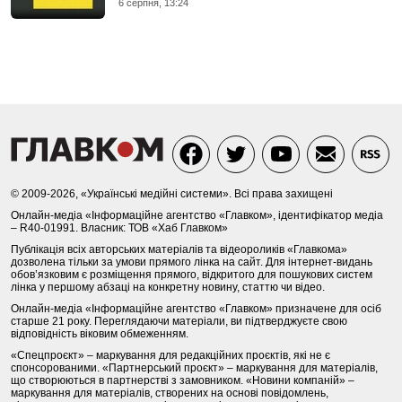
6 серпня, 13:24
© 2009-2026, «Українські медійні системи». Всі права захищені
Онлайн-медіа «Інформаційне агентство «Главком», ідентифікатор медіа
– R40-01991. Власник: ТОВ «Хаб Главком»
Публікація всіх авторських матеріалів та відеороликів «Главкома»
дозволена тільки за умови прямого лінка на сайт. Для інтернет-видань
обов’язковим є розміщення прямого, відкритого для пошукових систем
лінка у першому абзаці на конкретну новину, статтю чи відео.
Онлайн-медіа «Інформаційне агентство «Главком» призначене для осіб
старше 21 року. Переглядаючи матеріали, ви підтверджуєте свою
відповідність віковим обмеженням.
«Спецпроєкт» – маркування для редакційних проєктів, які не є
спонсорованими. «Партнерський проєкт» – маркування для матеріалів,
що створюються в партнерстві з замовником. «Новини компаній» –
маркування для матеріалів, створених на основі повідомлень,