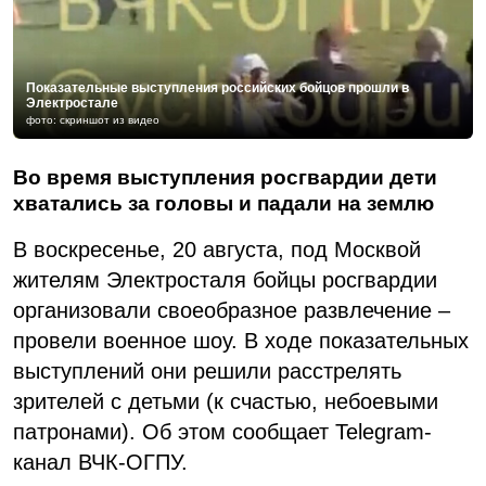
Показательные выступления российских бойцов прошли в
Электростале
фото: скриншот из видео
Во время выступления росгвардии дети
хватались за головы и падали на землю
В воскресенье, 20 августа, под Москвой
жителям Электросталя бойцы росгвардии
организовали своеобразное развлечение –
провели военное шоу. В ходе показательных
выступлений они решили расстрелять
зрителей с детьми (к счастью, небоевыми
патронами). Об этом сообщает Telegram-
канал ВЧК-ОГПУ.