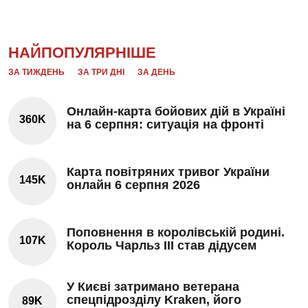
НАЙПОПУЛЯРНІШЕ
ЗА ТИЖДЕНЬ
ЗА ТРИ ДНІ
ЗА ДЕНЬ
Онлайн-карта бойових дій в Україні
360K
на 6 серпня: ситуація на фронті
Карта повітряних тривог України
145K
онлайн 6 серпня 2026
Поповнення в королівській родині.
107K
Король Чарльз III став дідусем
У Києві затримано ветерана
спецпідрозділу Kraken, його
89K