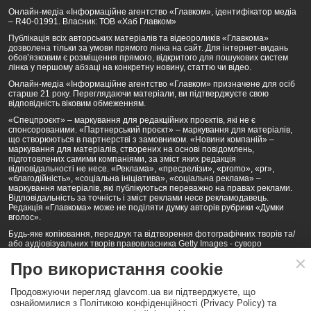
Онлайн-медіа «Інформаційне агентство «Главком», ідентифікатор медіа
– R40-01991. Власник: ТОВ «Хаб Главком»
Публікація всіх авторських матеріалів та відеороликів «Главкома»
дозволена тільки за умови прямого лінка на сайт. Для інтернет-видань
обов’язковим є розміщення прямого, відкритого для пошукових систем
лінка у першому абзаці на конкретну новину, статтю чи відео.
Онлайн-медіа «Інформаційне агентство «Главком» призначене для осіб
старше 21 року. Переглядаючи матеріали, ви підтверджуєте свою
відповідність віковим обмеженням.
«Спецпроєкт» – маркування для редакційних проєктів, які не є
спонсорованими. «Партнерський проєкт» – маркування для матеріалів,
що створюються в партнерстві з замовником. «Новини компаній» –
маркування для матеріалів, створених на основі повідомлень,
підготовлених самими компаніями, за зміст яких редакція
відповідальності не несе. «Реклама», «пресрелізи», «promo», «pr»,
«благодійність», «соціальна ініціатива», «соціальна реклама» –
маркування матеріалів, які публікуються переважно на правах реклами.
Відповідальність за точність і зміст реклами несе рекламодавець.
Редакція «Главкома» може не поділяти думку авторів рубрики «Думки
вголос».
Будь-яке копіювання, передрук та відтворення фотографічних творів та/
або аудіовізуальних творів правовласника Getty Images - суворо
забороняється.
Про використання cookie
Політика конфіденційності (Privacy Policy). Правила сайту
Продовжуючи перегляд glavcom.ua ви підтверджуєте, що
КОНТАКТИ
НАША КОМАНДА
АРХІВ
ознайомилися з Політикою конфіденційності (Privacy Policy) та