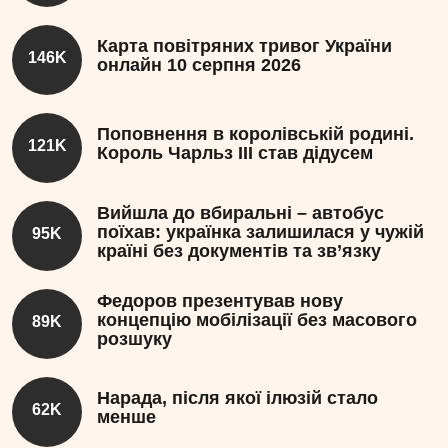
Карта повітряних тривог України
146K
онлайн 10 серпня 2026
Поповнення в королівській родині.
121K
Король Чарльз III став дідусем
Вийшла до вбиральні – автобус
поїхав: українка залишилася у чужій
95K
країні без документів та зв’язку
Федоров презентував нову
концепцію мобілізації без масового
89K
розшуку
Нарада, після якої ілюзій стало
62K
менше