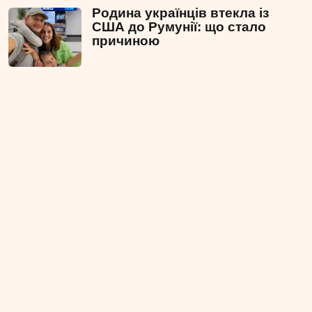
Родина українців втекла із
США до Румунії: що стало
причиною