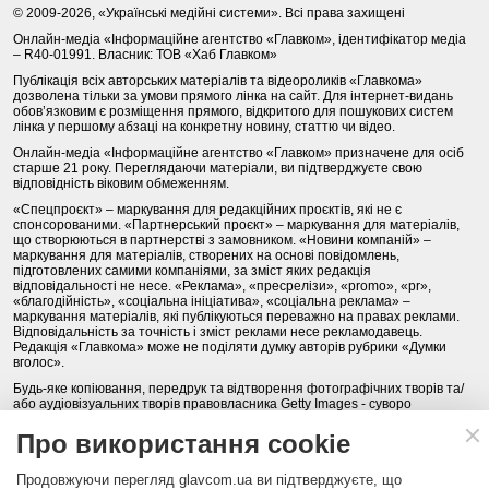
© 2009-2026, «Українські медійні системи». Всі права захищені
Онлайн-медіа «Інформаційне агентство «Главком», ідентифікатор медіа
– R40-01991. Власник: ТОВ «Хаб Главком»
Публікація всіх авторських матеріалів та відеороликів «Главкома»
дозволена тільки за умови прямого лінка на сайт. Для інтернет-видань
обов’язковим є розміщення прямого, відкритого для пошукових систем
лінка у першому абзаці на конкретну новину, статтю чи відео.
Онлайн-медіа «Інформаційне агентство «Главком» призначене для осіб
старше 21 року. Переглядаючи матеріали, ви підтверджуєте свою
відповідність віковим обмеженням.
«Спецпроєкт» – маркування для редакційних проєктів, які не є
спонсорованими. «Партнерський проєкт» – маркування для матеріалів,
що створюються в партнерстві з замовником. «Новини компаній» –
маркування для матеріалів, створених на основі повідомлень,
підготовлених самими компаніями, за зміст яких редакція
відповідальності не несе. «Реклама», «пресрелізи», «promo», «pr»,
«благодійність», «соціальна ініціатива», «соціальна реклама» –
маркування матеріалів, які публікуються переважно на правах реклами.
Відповідальність за точність і зміст реклами несе рекламодавець.
Редакція «Главкома» може не поділяти думку авторів рубрики «Думки
вголос».
Будь-яке копіювання, передрук та відтворення фотографічних творів та/
або аудіовізуальних творів правовласника Getty Images - суворо
забороняється.
Про використання cookie
Політика конфіденційності (Privacy Policy). Правила сайту
Продовжуючи перегляд glavcom.ua ви підтверджуєте, що
КОНТАКТИ
НАША КОМАНДА
АРХІВ