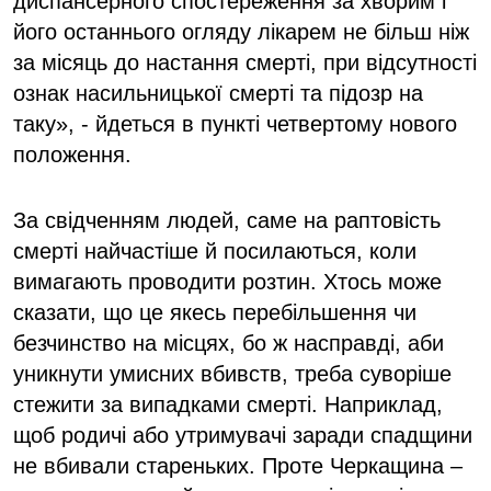
диспансерного спостереження за хворим і
його останнього огляду лікарем не більш ніж
за місяць до настання смерті, при відсутності
ознак насильницької смерті та підозр на
таку», - йдеться в пункті четвертому нового
положення.
За свідченням людей, саме на раптовість
смерті найчастіше й посилаються, коли
вимагають проводити розтин. Хтось може
сказати, що це якесь перебільшення чи
безчинство на місцях, бо ж насправді, аби
уникнути умисних вбивств, треба суворіше
стежити за випадками смерті. Наприклад,
щоб родичі або утримувачі заради спадщини
не вбивали стареньких. Проте Черкащина –