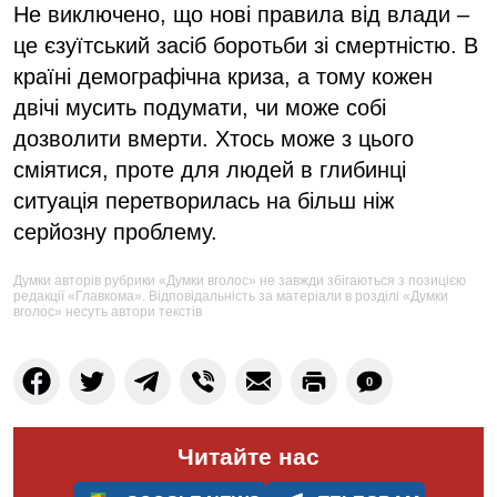
Не виключено, що нові правила від влади –
це єзуїтський засіб боротьби зі смертністю. В
країні демографічна криза, а тому кожен
двічі мусить подумати, чи може собі
дозволити вмерти. Хтось може з цього
сміятися, проте для людей в глибинці
ситуація перетворилась на більш ніж
серйозну проблему.
Думки авторів рубрики «Думки вголос» не завжди збігаються з позицією
редакції «Главкома». Відповідальність за матеріали в розділі «Думки
вголос» несуть автори текстів
0
Читайте нас