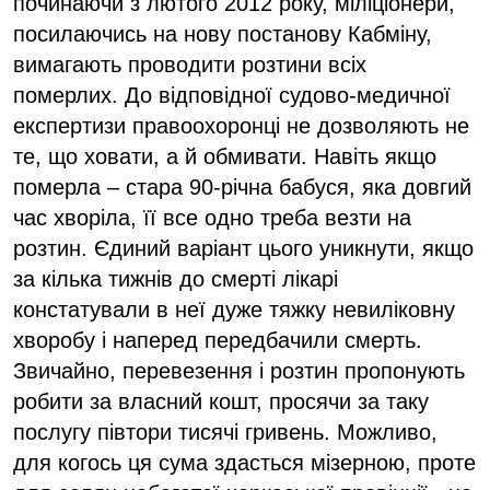
починаючи з лютого 2012 року, міліціонери,
посилаючись на нову постанову Кабміну,
вимагають проводити розтини всіх
померлих. До відповідної судово-медичної
експертизи правоохоронці не дозволяють не
те, що ховати, а й обмивати. Навіть якщо
померла – стара 90-річна бабуся, яка довгий
час хворіла, її все одно треба везти на
розтин. Єдиний варіант цього уникнути, якщо
за кілька тижнів до смерті лікарі
констатували в неї дуже тяжку невиліковну
хворобу і наперед передбачили смерть.
Звичайно, перевезення і розтин пропонують
робити за власний кошт, просячи за таку
послугу півтори тисячі гривень. Можливо,
для когось ця сума здасться мізерною, проте