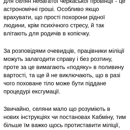
для селян небагатої черкаської провінції - це
астрономічні гроші. Особливо якщо
врахувати, що прості похорони рідної
людини, крім психічного стресу, й так
влітають для родичів в копієчку.
За розповідями очевидців, працівники міліції
можуть залагодити справу і без розтину,
проте за це вимагають «подяку» в поливину
вартості, та ще й не виключають, що в разі
чого поховане тіло може бути піддане
процедурі ексгумації.
Звичайно, селяни мало що розуміють в
нових інструкціях чи постановах Кабміну, тим
більше їм важко щось протиставити міліції,