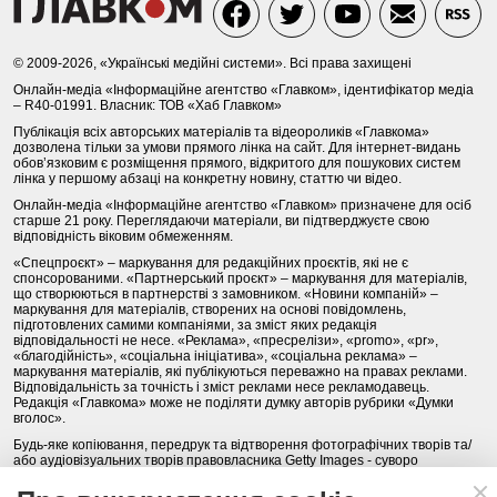
© 2009-2026, «Українські медійні системи». Всі права захищені
Онлайн-медіа «Інформаційне агентство «Главком», ідентифікатор медіа
– R40-01991. Власник: ТОВ «Хаб Главком»
Публікація всіх авторських матеріалів та відеороликів «Главкома»
дозволена тільки за умови прямого лінка на сайт. Для інтернет-видань
обов’язковим є розміщення прямого, відкритого для пошукових систем
лінка у першому абзаці на конкретну новину, статтю чи відео.
Онлайн-медіа «Інформаційне агентство «Главком» призначене для осіб
старше 21 року. Переглядаючи матеріали, ви підтверджуєте свою
відповідність віковим обмеженням.
«Спецпроєкт» – маркування для редакційних проєктів, які не є
спонсорованими. «Партнерський проєкт» – маркування для матеріалів,
що створюються в партнерстві з замовником. «Новини компаній» –
маркування для матеріалів, створених на основі повідомлень,
підготовлених самими компаніями, за зміст яких редакція
відповідальності не несе. «Реклама», «пресрелізи», «promo», «pr»,
«благодійність», «соціальна ініціатива», «соціальна реклама» –
маркування матеріалів, які публікуються переважно на правах реклами.
Відповідальність за точність і зміст реклами несе рекламодавець.
Редакція «Главкома» може не поділяти думку авторів рубрики «Думки
вголос».
Будь-яке копіювання, передрук та відтворення фотографічних творів та/
або аудіовізуальних творів правовласника Getty Images - суворо
забороняється.