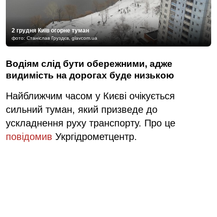
2 грудня Київ огорне туман
фото: Станіслав Груздєв, glavcom.ua
Водіям слід бути обережними, адже
видимість на дорогах буде низькою
Найближчим часом у Києві очікується
сильний туман, який призведе до
ускладнення руху транспорту. Про це
повідомив
Укргідрометцентр.