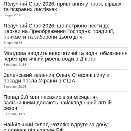
Яблучний Спас 2026: привітання у прозі, віршах
та яскравих листівках
Вчора, 07:45
Яблучний Спас 2026: що потрібно нести до
церкви на Преображення Господнє, традиції,
прикмети та заборони цього дня
Вчора, 06:55
Молдова вводить енергетичні та водні обмеження
через критичний рівень води в Дністрі
3 серпня, 21:53
Зеленський звільнив Ольгу Стефанішину з
посади посла України в США
3 серпня, 20:05
Понад 2,8 млн пасажирів за місяць: як
залізничники долають найскладніший літній
сезон
3 серпня, 19:00
Найбільший склад Rozetka вдруге за добу
опинився під ударом РФ