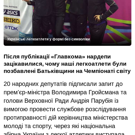
Українські легкоатлети у формі без символіки
Після публікації «Главкома» нардепи
зацікавилися, чому наші легкоатлети були
позбавлені Батьківщини на Чемпіонаті світу
20 народних депутатів підписали запит до
прем'єр-міністра Володимира Гройсмана та
голови Верховної Ради Андрія Парубія із
вимогою провести службове розслідування
протиправності дій керівництва міністерства
молоді та спорту, через які національна
збірна України з легкої атлетики виступала