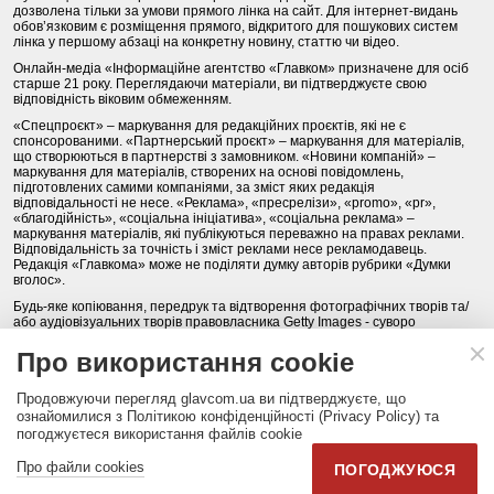
дозволена тільки за умови прямого лінка на сайт. Для інтернет-видань
обов’язковим є розміщення прямого, відкритого для пошукових систем
лінка у першому абзаці на конкретну новину, статтю чи відео.
Онлайн-медіа «Інформаційне агентство «Главком» призначене для осіб
старше 21 року. Переглядаючи матеріали, ви підтверджуєте свою
відповідність віковим обмеженням.
«Спецпроєкт» – маркування для редакційних проєктів, які не є
спонсорованими. «Партнерський проєкт» – маркування для матеріалів,
що створюються в партнерстві з замовником. «Новини компаній» –
маркування для матеріалів, створених на основі повідомлень,
підготовлених самими компаніями, за зміст яких редакція
відповідальності не несе. «Реклама», «пресрелізи», «promo», «pr»,
«благодійність», «соціальна ініціатива», «соціальна реклама» –
маркування матеріалів, які публікуються переважно на правах реклами.
Відповідальність за точність і зміст реклами несе рекламодавець.
Редакція «Главкома» може не поділяти думку авторів рубрики «Думки
вголос».
Будь-яке копіювання, передрук та відтворення фотографічних творів та/
або аудіовізуальних творів правовласника Getty Images - суворо
забороняється.
Про використання cookie
Політика конфіденційності (Privacy Policy). Правила сайту
Продовжуючи перегляд glavcom.ua ви підтверджуєте, що
КОНТАКТИ
НАША КОМАНДА
АРХІВ
ознайомилися з Політикою конфіденційності (Privacy Policy) та
погоджуєтеся використання файлів cookie
Партнери:
DepositPhotos.com
,
opendatabot.ua
Про файли cookies
ПОГОДЖУЮСЯ