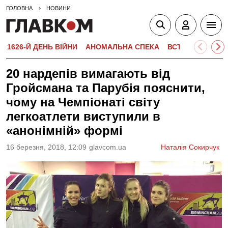
ГОЛОВНА
НОВИНИ
1626-Й ДЕНЬ ВІЙНИ
АНОМАЛЬНА СПЕКА
ВСТУПНА КАМПА
20 нардепів вимагають від
Гройсмана та Парубія пояснити,
чому на Чемпіонаті світу
легкоатлети виступили в
«анонімній» формі
16 березня, 2018, 12:09
glavcom.ua
Наталія Сокирчук