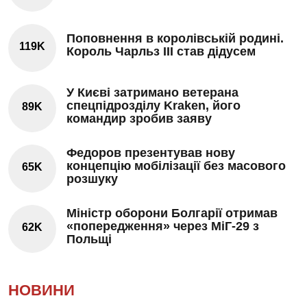
Поповнення в королівській родині.
119K
Король Чарльз III став дідусем
У Києві затримано ветерана
спецпідрозділу Kraken, його
89K
командир зробив заяву
Федоров презентував нову
концепцію мобілізації без масового
65K
розшуку
Міністр оборони Болгарії отримав
«попередження» через МіГ-29 з
62K
Польщі
НОВИНИ