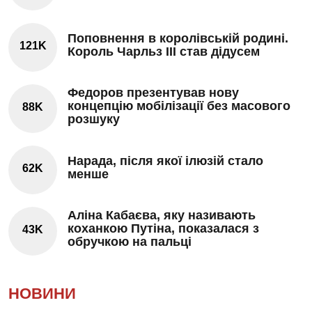
Поповнення в королівській родині.
121K
Король Чарльз III став дідусем
Федоров презентував нову
концепцію мобілізації без масового
88K
розшуку
Нарада, після якої ілюзій стало
62K
менше
Аліна Кабаєва, яку називають
коханкою Путіна, показалася з
43K
обручкою на пальці
НОВИНИ