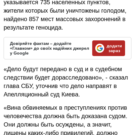
указывается 735 населенных пунктов,
жители которых были уничтожены голодом,
найдено 857 мест массовых захоронений в
результате геноцида.
Довіряйте фактам – додайте
додати
«Главком» до своїх надійних джерел
зараз
у Google
«Дело будут передано в суд и в судебном
следствии будет дорасследовано», - сказал
глава СБУ, уточнив что дело направят в
Апелляционный суд Киева.
«Вина обвиняемых в преступлениях против
человечества должна быть доказана судом.
Они должны быть осуждены, а значит,
лишены каких-либо привилегий, должно