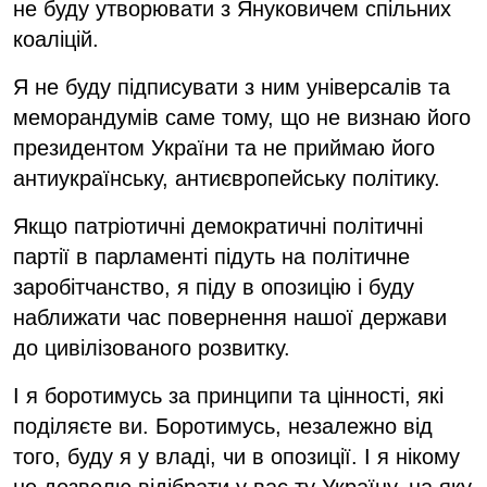
не буду утворювати з Януковичем спільних
коаліцій.
Я не буду підписувати з ним універсалів та
меморандумів саме тому, що не визнаю його
президентом України та не приймаю його
антиукраїнську, антиєвропейську політику.
Якщо патріотичні демократичні політичні
партії в парламенті підуть на політичне
заробітчанство, я піду в опозицію і буду
наближати час повернення нашої держави
до цивілізованого розвитку.
І я боротимусь за принципи та цінності, які
поділяєте ви. Боротимусь, незалежно від
того, буду я у владі, чи в опозиції. І я нікому
не дозволю відібрати у вас ту Україну, на яку