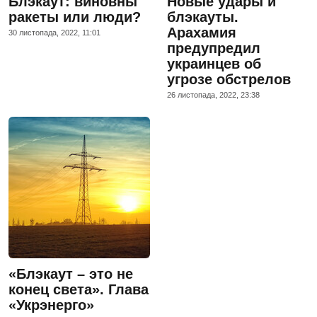
Блэкаут: виновны
Новые удары и
ракеты или люди?
блэкауты.
Арахамия
30 листопада, 2022, 11:01
предупредил
украинцев об
угрозе обстрелов
26 листопада, 2022, 23:38
«Блэкаут – это не
конец света». Глава
«Укрэнерго»