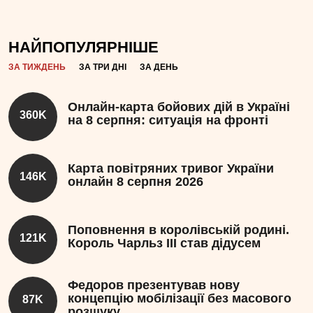
НАЙПОПУЛЯРНІШЕ
ЗА ТИЖДЕНЬ
ЗА ТРИ ДНІ
ЗА ДЕНЬ
Онлайн-карта бойових дій в Україні
360K
на 8 серпня: ситуація на фронті
Карта повітряних тривог України
146K
онлайн 8 серпня 2026
Поповнення в королівській родині.
121K
Король Чарльз III став дідусем
Федоров презентував нову
концепцію мобілізації без масового
87K
розшуку