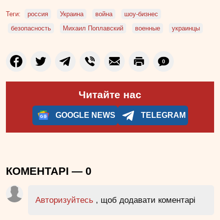
Теги:
россия
Украина
война
шоу-бизнес
безопасность
Михаил Поплавский
военные
украинцы
0
Читайте нас
GOOGLE NEWS
TELEGRAM
КОМЕНТАРІ —
0
Авторизуйтесь
, щоб додавати коментарі