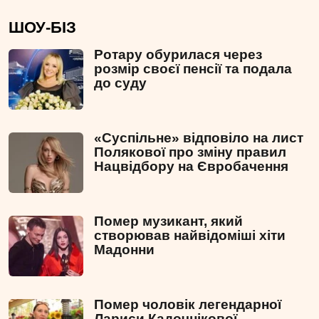
ШОУ-БІЗ
Ротару обурилася через
розмір своєї пенсії та подала
до суду
«Суспільне» відповіло на лист
Полякової про зміну правил
Нацвідбору на Євробачення
Помер музикант, який
створював найвідоміші хіти
Мадонни
Помер чоловік легендарної
Лариси Кадочнікової