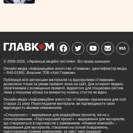
© 2009-2026, «Українські медійні системи». Всі права захищені
Онлайн-медіа «Інформаційне агентство «Главком», ідентифікатор медіа
– R40-01991. Власник: ТОВ «Хаб Главком»
Публікація всіх авторських матеріалів та відеороликів «Главкома»
дозволена тільки за умови прямого лінка на сайт. Для інтернет-видань
обов’язковим є розміщення прямого, відкритого для пошукових систем
лінка у першому абзаці на конкретну новину, статтю чи відео.
Онлайн-медіа «Інформаційне агентство «Главком» призначене для осіб
старше 21 року. Переглядаючи матеріали, ви підтверджуєте свою
відповідність віковим обмеженням.
«Спецпроєкт» – маркування для редакційних проєктів, які не є
спонсорованими. «Партнерський проєкт» – маркування для матеріалів,
що створюються в партнерстві з замовником. «Новини компаній» –
маркування для матеріалів, створених на основі повідомлень,
підготовлених самими компаніями, за зміст яких редакція