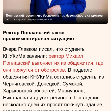
Поплавский говорит, что беспокоится за безопасность студентов
Фото: instagram.com/poplavskiy_michail
Ректор Поплавский также
прокомментировал ситуацию
Вчера Главком писал, что студенты
КНУКиМа заявили:
ректор Михаил
Поплавский выгоняет их из общежития, где
они прячутся от обстрелов.
В подвале
общежития КНУКиМа остались студенты из
Черниговской, Донецкой, Сумской,
Харьковской областей, Мариуполя,
Николаева и других регионов. Последние
несколько дней их просят покинуть здание,