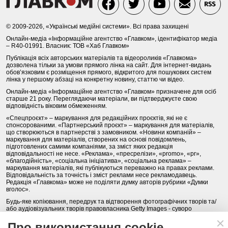
© 2009-2026, «Українські медійні системи». Всі права захищені
Онлайн-медіа «Інформаційне агентство «Главком», ідентифікатор медіа
– R40-01991. Власник: ТОВ «Хаб Главком»
Публікація всіх авторських матеріалів та відеороликів «Главкома»
дозволена тільки за умови прямого лінка на сайт. Для інтернет-видань
обов’язковим є розміщення прямого, відкритого для пошукових систем
лінка у першому абзаці на конкретну новину, статтю чи відео.
Онлайн-медіа «Інформаційне агентство «Главком» призначене для осіб
старше 21 року. Переглядаючи матеріали, ви підтверджуєте свою
відповідність віковим обмеженням.
«Спецпроєкт» – маркування для редакційних проєктів, які не є
спонсорованими. «Партнерський проєкт» – маркування для матеріалів,
що створюються в партнерстві з замовником. «Новини компаній» –
маркування для матеріалів, створених на основі повідомлень,
підготовлених самими компаніями, за зміст яких редакція
відповідальності не несе. «Реклама», «пресрелізи», «promo», «pr»,
«благодійність», «соціальна ініціатива», «соціальна реклама» –
маркування матеріалів, які публікуються переважно на правах реклами.
Відповідальність за точність і зміст реклами несе рекламодавець.
Редакція «Главкома» може не поділяти думку авторів рубрики «Думки
вголос».
Будь-яке копіювання, передрук та відтворення фотографічних творів та/
або аудіовізуальних творів правовласника Getty Images - суворо
забороняється.
Про використання cookie
Політика конфіденційності (Privacy Policy). Правила сайту