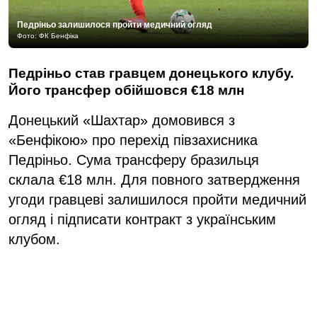
Педріньо залишилося пройти медичний огляд
Фото: ФК Бенфіка
Педріньо став гравцем донецького клубу.
Його трансфер обійшовся €18 млн
Донецький «Шахтар» домовився з
«Бенфікою» про перехід півзахисника
Педріньо. Сума трансферу бразильця
склала €18 млн. Для повного затвердження
угоди гравцеві залишилося пройти медичний
огляд і підписати контракт з українським
клубом.