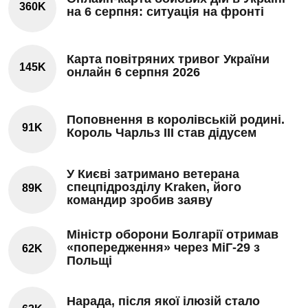
360K
на 6 серпня: ситуація на фронті
Карта повітряних тривог України
145K
онлайн 6 серпня 2026
Поповнення в королівській родині.
91K
Король Чарльз III став дідусем
У Києві затримано ветерана
спецпідрозділу Kraken, його
89K
командир зробив заяву
Міністр оборони Болгарії отримав
«попередження» через МіГ-29 з
62K
Польщі
Нарада, після якої ілюзій стало