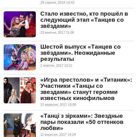
29 серпня, 2018 14:42
Стало известно, кто прошёл в
следующий этап «Танцев со
звёздами»
23 жовтня, 2017 11:08
Шестой выпуск «Танцев со
звёздами». Неожиданные
результаты
2 жовтня, 2017 10:11
«Игра престолов» и «Титаник»:
Участники «Танцы со
звездами» станут героями
известных кинофильмов
22 вересня, 2017 15:09
«Танці з зірками»: Звездные
пары показали «50 оттенков
любви»
11 вересня, 2017 14:28