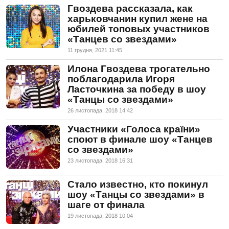
Гвоздева рассказала, как
харьковчанин купил жене на
юбилей топовых участников
«Танцев со звездами»
11 грудня, 2021 11:45
Илона Гвоздева трогательно
поблагодарила Игоря
Ласточкина за победу в шоу
«Танцы со звездами»
26 листопада, 2018 14:42
Участники «Голоса країни»
споют в финале шоу «Танцев
со звездами»
23 листопада, 2018 16:31
Стало известно, кто покинул
шоу «Танцы со звездами» в
шаге от финала
19 листопада, 2018 10:04