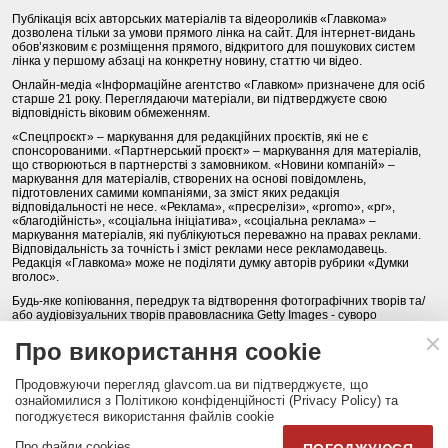
Публікація всіх авторських матеріалів та відеороликів «Главкома»
дозволена тільки за умови прямого лінка на сайт. Для інтернет-видань
обов’язковим є розміщення прямого, відкритого для пошукових систем
лінка у першому абзаці на конкретну новину, статтю чи відео.
Онлайн-медіа «Інформаційне агентство «Главком» призначене для осіб
старше 21 року. Переглядаючи матеріали, ви підтверджуєте свою
відповідність віковим обмеженням.
«Спецпроєкт» – маркування для редакційних проєктів, які не є
спонсорованими. «Партнерський проєкт» – маркування для матеріалів,
що створюються в партнерстві з замовником. «Новини компаній» –
маркування для матеріалів, створених на основі повідомлень,
підготовлених самими компаніями, за зміст яких редакція
відповідальності не несе. «Реклама», «пресрелізи», «promo», «pr»,
«благодійність», «соціальна ініціатива», «соціальна реклама» –
маркування матеріалів, які публікуються переважно на правах реклами.
Відповідальність за точність і зміст реклами несе рекламодавець.
Редакція «Главкома» може не поділяти думку авторів рубрики «Думки
вголос».
Будь-яке копіювання, передрук та відтворення фотографічних творів та/
або аудіовізуальних творів правовласника Getty Images - суворо
забороняється.
Про використання cookie
Політика конфіденційності (Privacy Policy). Правила сайту
Продовжуючи перегляд glavcom.ua ви підтверджуєте, що
КОНТАКТИ
НАША КОМАНДА
АРХІВ
ознайомилися з Політикою конфіденційності (Privacy Policy) та
погоджуєтеся використання файлів cookie
Партнери:
DepositPhotos.com
,
opendatabot.ua
Про файли cookies