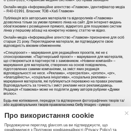
Онлайн-медіа «Інформаційне агентство «Главком», ідентифікатор медіа
– R40-01991. Власник: ТОВ «Хаб Главком»
Публікація всіх авторських матеріалів та відеороликів «Главкома»
дозволена тільки за умови прямого лінка на сайт. Для інтернет-видань
обов’язковим є розміщення прямого, відкритого для пошукових систем
лінка у першому абзаці на конкретну новину, статтю чи відео.
Онлайн-медіа «Інформаційне агентство «Главком» призначене для осіб
старше 21 року. Переглядаючи матеріали, ви підтверджуєте свою
відповідність віковим обмеженням.
«Спецпроєкт» – маркування для редакційних проєктів, які не є
спонсорованими. «Партнерський проєкт» – маркування для матеріалів,
що створюються в партнерстві з замовником. «Новини компаній» –
маркування для матеріалів, створених на основі повідомлень,
підготовлених самими компаніями, за зміст яких редакція
відповідальності не несе. «Реклама», «пресрелізи», «promo», «pr»,
«благодійність», «соціальна ініціатива», «соціальна реклама» –
маркування матеріалів, які публікуються переважно на правах реклами.
Відповідальність за точність і зміст реклами несе рекламодавець.
Редакція «Главкома» може не поділяти думку авторів рубрики «Думки
вголос».
Будь-яке копіювання, передрук та відтворення фотографічних творів та/
або аудіовізуальних творів правовласника Getty Images - суворо
забороняється.
Про використання cookie
Політика конфіденційності (Privacy Policy). Правила сайту
Продовжуючи перегляд glavcom.ua ви підтверджуєте, що
КОНТАКТИ
НАША КОМАНДА
АРХІВ
ознайомилися з Політикою конфіденційності (Privacy Policy) та