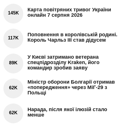
Карта повітряних тривог України
145K
онлайн 7 серпня 2026
Поповнення в королівській родині.
117K
Король Чарльз III став дідусем
У Києві затримано ветерана
спецпідрозділу Kraken, його
89K
командир зробив заяву
Міністр оборони Болгарії отримав
«попередження» через МіГ-29 з
62K
Польщі
Нарада, після якої ілюзій стало
62K
менше