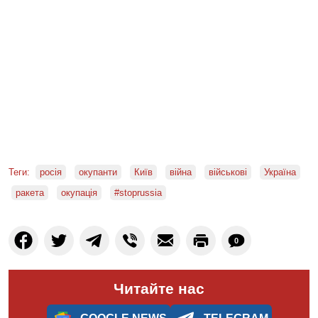
Теги:
росія
окупанти
Київ
війна
військові
Україна
ракета
окупація
#stoprussia
0
Читайте нас