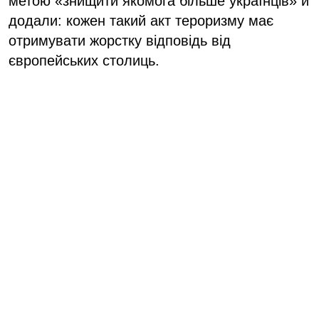
метою «
знищити якомога більше українців
» й
додали:
кожен такий акт тероризму має
отримувати жорстку відповідь від
європейських столиць.