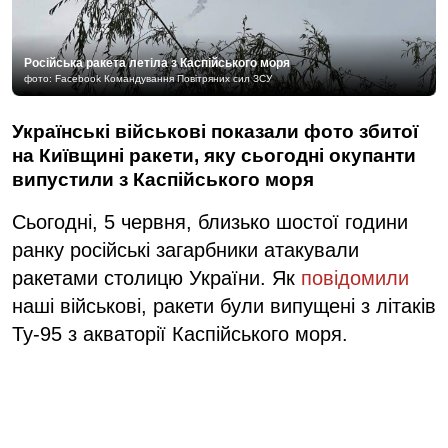
Російська ракета летіла з Каспійського моря
фото: Facebook Командування Повітряних сил ЗСУ
Українські військові показали фото збитої
на Київщині ракети, яку сьогодні окупанти
випустили з Каспійського моря
Сьогодні, 5 червня, близько шостої години
ранку російські загарбники атакували
ракетами столицю України. Як
повідомили
наші військові, ракети були випущені з літаків
Ту-95 з акваторії Каспійського моря.