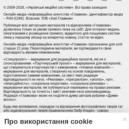
© 2009-2026, «Українські медійні системи». Всі права захищені
Онлайн-медіа «Інформаційне агентство «Главком», ідентифікатор медіа
– R40-01991. Власник: ТОВ «Хаб Главком»
Публікація всіх авторських матеріалів та відеороликів «Главкома»
дозволена тільки за умови прямого лінка на сайт. Для інтернет-видань
обов’язковим є розміщення прямого, відкритого для пошукових систем
лінка у першому абзаці на конкретну новину, статтю чи відео.
Онлайн-медіа «Інформаційне агентство «Главком» призначене для осіб
старше 21 року. Переглядаючи матеріали, ви підтверджуєте свою
відповідність віковим обмеженням.
«Спецпроєкт» – маркування для редакційних проєктів, які не є
спонсорованими. «Партнерський проєкт» – маркування для матеріалів,
що створюються в партнерстві з замовником. «Новини компаній» –
маркування для матеріалів, створених на основі повідомлень,
підготовлених самими компаніями, за зміст яких редакція
відповідальності не несе. «Реклама», «пресрелізи», «promo», «pr»,
«благодійність», «соціальна ініціатива», «соціальна реклама» –
маркування матеріалів, які публікуються переважно на правах реклами.
Відповідальність за точність і зміст реклами несе рекламодавець.
Редакція «Главкома» може не поділяти думку авторів рубрики «Думки
вголос».
Будь-яке копіювання, передрук та відтворення фотографічних творів та/
або аудіовізуальних творів правовласника Getty Images - суворо
забороняється.
Про використання cookie
Політика конфіденційності (Privacy Policy). Правила сайту