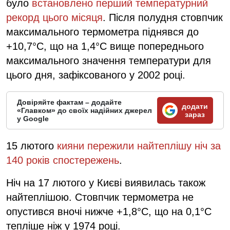
було
встановлено перший температурний
рекорд цього місяця
. Після полудня стовпчик
максимального термометра піднявся до
+10,7°С, що на 1,4°С вище попереднього
максимального значення температури для
цього дня, зафіксованого у 2002 році.
Довіряйте фактам – додайте
додати
«Главком» до своїх надійних джерел
зараз
у Google
15 лютого
кияни пережили найтеплішу ніч за
140 років спостережень
.
Ніч на 17 лютого у Києві виявилась також
найтеплішою. Стовпчик термометра не
опустився вночі нижче +1,8°С, що на 0,1°С
тепліше ніж у 1974 році.