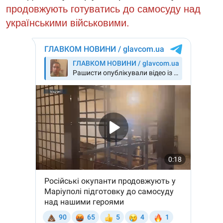
продовжують готуватись до самосуду над
українськими військовими.