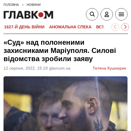
ГОЛОВНА
НОВИНИ
1627-Й ДЕНЬ ВІЙНИ
АНОМАЛЬНА СПЕКА
ВСТУПНА КАМПА
«Суд» над полоненими
захисниками Маріуполя. Силові
відомства зробили заяву
12 серпня, 2022, 15:19
glavcom.ua
Тетяна Кушнерик