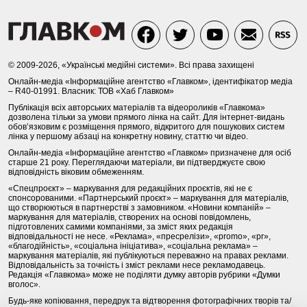
© 2009-2026, «Українські медійні системи». Всі права захищені
Онлайн-медіа «Інформаційне агентство «Главком», ідентифікатор медіа
– R40-01991. Власник: ТОВ «Хаб Главком»
Публікація всіх авторських матеріалів та відеороликів «Главкома»
дозволена тільки за умови прямого лінка на сайт. Для інтернет-видань
обов’язковим є розміщення прямого, відкритого для пошукових систем
лінка у першому абзаці на конкретну новину, статтю чи відео.
Онлайн-медіа «Інформаційне агентство «Главком» призначене для осіб
старше 21 року. Переглядаючи матеріали, ви підтверджуєте свою
відповідність віковим обмеженням.
«Спецпроєкт» – маркування для редакційних проєктів, які не є
спонсорованими. «Партнерський проєкт» – маркування для матеріалів,
що створюються в партнерстві з замовником. «Новини компаній» –
маркування для матеріалів, створених на основі повідомлень,
підготовлених самими компаніями, за зміст яких редакція
відповідальності не несе. «Реклама», «пресрелізи», «promo», «pr»,
«благодійність», «соціальна ініціатива», «соціальна реклама» –
маркування матеріалів, які публікуються переважно на правах реклами.
Відповідальність за точність і зміст реклами несе рекламодавець.
Редакція «Главкома» може не поділяти думку авторів рубрики «Думки
вголос».
Будь-яке копіювання, передрук та відтворення фотографічних творів та/