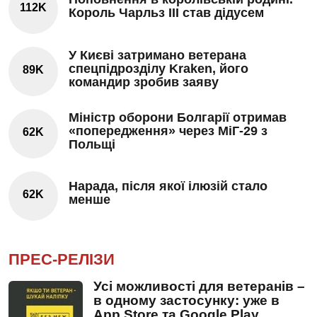
112K
Король Чарльз III став дідусем
У Києві затримано ветерана
спецпідрозділу Kraken, його
89K
командир зробив заяву
Міністр оборони Болгарії отримав
«попередження» через МіГ-29 з
62K
Польщі
Нарада, після якої ілюзій стало
62K
менше
ПРЕС-РЕЛІЗИ
Усі можливості для ветеранів –
в одному застосунку: уже в
App Store та Google Play