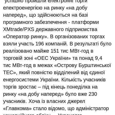
успішно пройшли електронні торги
електроенергією на ринку «на добу
наперед», що здійснюються на базі
програмного забезпечення - платформи
XMtrade/PXS державного підприємства
«Оператор ринку». В організованих торгах
взяли участь 196 компаній. В результаті було
реалізовано майже 151 тис МВт-год в
торговій зоні «ОЕС України» та понад 9,4
тис МВт-год в межах «Острову Бурштинської
ТЕС», який повністю відділений від єдиної
енергосистеми України. Кількість учасників
торгів зростає – під кінець понеділка на
ринку «на добу наперед» було вже 230
учасників. Хоча із власних джерел
«Главкома» стало відомо, що адміністратор