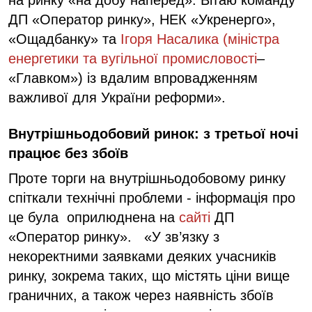
на ринку «на добу наперед». Вітаю команду
ДП «Оператор ринку», НЕК «Укренерго»,
«Ощадбанку» та
Ігоря Насалика (міністра
енергетики та вугільної промисловості
–
«Главком») із вдалим впровадженням
важливої для України реформи».
Внутрішньодобовий ринок: з третьої ночі
працює без збоїв
Проте торги на внутрішньодобовому ринку
спіткали технічні проблеми - інформація про
це була оприлюднена на
сайті
ДП
«Оператор ринку». «У зв’язку з
некоректними заявками деяких учасників
ринку, зокрема таких, що містять ціни вище
граничних, а також через наявність збоїв