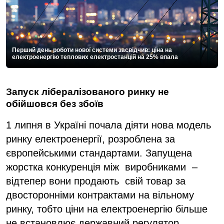
Перший день роботи нової системи засвідчив: ціна на
електроенергію теплових електростанцій на 25% впала
Запуск лібералізованого ринку не
обійшовся без збоїв
1 липня в Україні почала діяти нова модель
ринку електроенергії, розроблена за
європейськими стандартами. Запущена
жорстка конкуренція між виробниками –
відтепер вони продають свій товар за
двосторонніми контрактами на вільному
ринку, тобто ціни на електроенергію більше
не встановлює державний регулятор