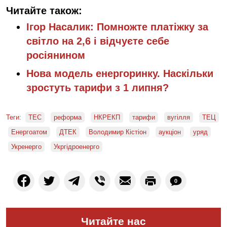
Читайте також:
Ігор Насалик: Помножте платіжку за
світло на 2,6 і відчуєте себе
росіянином
Нова модель енергоринку. Наскільки
зростуть тарифи з 1 липня?
Теги:
ТЕС
реформа
НКРЕКП
тарифи
вугілля
ТЕЦ
Енергоатом
ДТЕК
Володимир Кістіон
аукціон
уряд
Укренерго
Укргідроенерго
0
Читайте нас