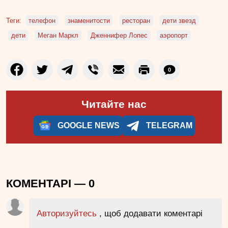
Теги:
телефон
знаменитости
ресторан
дети звезд
дети
Меган Маркл
Дженнифер Лопес
аэропорт
0
Читайте нас
GOOGLE NEWS
TELEGRAM
КОМЕНТАРІ —
0
Авторизуйтесь
, щоб додавати коментарі