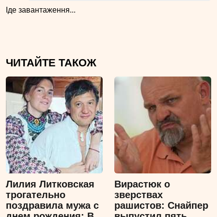
Іде завантаження...
ЧИТАЙТЕ ТАКОЖ
Лилия Литковская
Вирастюк о
трогательно
зверствах
поздравила мужа с
рашистов: Снайпер
днем рождения: В
выпустил пять