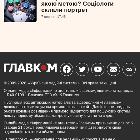
якою метою? Соціологи
склали портрет
7 серпня, 17:45
© 2009-2026, «Українські медійні системи». Всі права захищені
Онлайн-медіа «Інформаційне агентство «Главком», ідентифікатор медіа
– R40-01991. Власник: ТОВ «Хаб Главком»
Публікація всіх авторських матеріалів та відеороликів «Главкома»
дозволена тільки за умови прямого лінка на сайт. Для інтернет-видань
обов’язковим є розміщення прямого, відкритого для пошукових систем
лінка у першому абзаці на конкретну новину, статтю чи відео.
Онлайн-медіа «Інформаційне агентство «Главком» призначене для осіб
старше 21 року. Переглядаючи матеріали, ви підтверджуєте свою
відповідність віковим обмеженням.
«Спецпроєкт» – маркування для редакційних проєктів, які не є