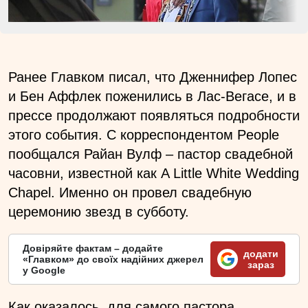
Ранее Главком писал, что Дженнифер Лопес
и Бен Аффлек поженились в Лас-Вегасе, и в
прессе продолжают появляться подробности
этого события. С корреспондентом People
пообщался Райан Вулф – пастор свадебной
часовни, известной как A Little White Wedding
Chapel. Именно он провел свадебную
церемонию звезд в субботу.
Довіряйте фактам – додайте
додати
«Главком» до своїх надійних джерел
зараз
у Google
Как оказалось, для самого пастора