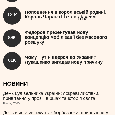
Поповнення в королівській родині.
121K
Король Чарльз III став дідусем
Федоров презентував нову
концепцію мобілізації без масового
89K
розшуку
Чому Путін вдерся до України?
61K
Лукашенко вигадав нову причину
НОВИНИ
День будівельника України: яскраві листівки,
привітання у прозі і віршах та історія свята
Вчора, 07:00
День військ зв'язку та кібербезпеки: привітання у