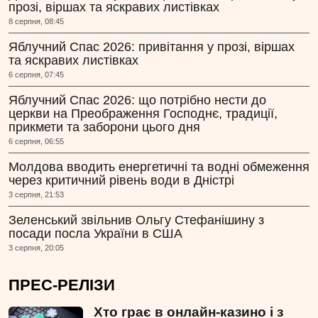
прозі, віршах та яскравих листівках
8 серпня, 08:45
Яблучний Спас 2026: привітання у прозі, віршах
та яскравих листівках
6 серпня, 07:45
Яблучний Спас 2026: що потрібно нести до
церкви на Преображення Господнє, традиції,
прикмети та заборони цього дня
6 серпня, 06:55
Молдова вводить енергетичні та водні обмеження
через критичний рівень води в Дністрі
3 серпня, 21:53
Зеленський звільнив Ольгу Стефанішину з
посади посла України в США
3 серпня, 20:05
ПРЕС-РЕЛІЗИ
Хто грає в онлайн-казино і з