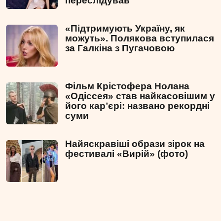
переслідував
«Підтримують Україну, як
можуть». Полякова вступилася
за Галкіна з Пугачовою
Фільм Крістофера Нолана
«Одіссея» став найкасовішим у
його карʼєрі: названо рекордні
суми
Найяскравіші образи зірок на
фестивалі «Вирій» (фото)