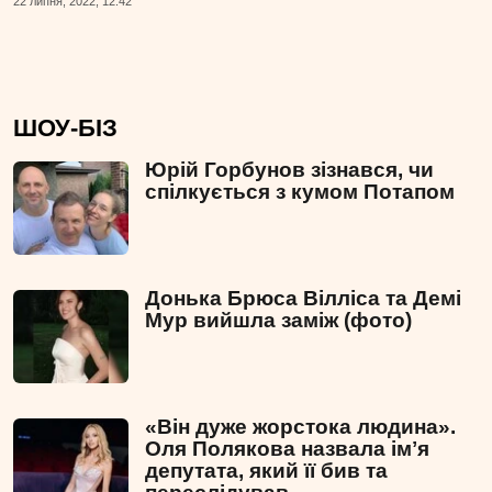
22 липня, 2022, 12:42
ШОУ-БІЗ
Юрій Горбунов зізнався, чи
спілкується з кумом Потапом
Донька Брюса Вілліса та Демі
Мур вийшла заміж (фото)
«Він дуже жорстока людина».
Оля Полякова назвала імʼя
депутата, який її бив та