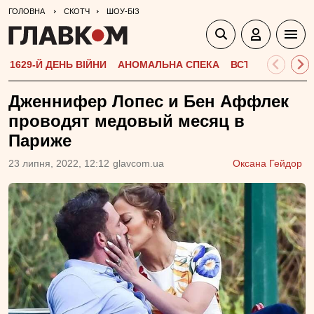
ГОЛОВНА
СКОТЧ
ШОУ-БІЗ
1629-Й ДЕНЬ ВІЙНИ
АНОМАЛЬНА СПЕКА
ВСТУПНА КАМПА
Дженнифер Лопес и Бен Аффлек
проводят медовый месяц в
Париже
23 липня, 2022, 12:12
glavcom.ua
Оксана Гейдор