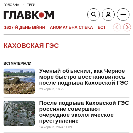
ГОЛОВНА
ТЕГИ
1627-Й ДЕНЬ ВІЙНИ
АНОМАЛЬНА СПЕКА
ВСТУПНА КАМПА
КАХОВСКАЯ ГЭС
ВСІ МАТЕРІАЛИ
Ученый объяснил, как Черное
море быстро восстановилось
после подрыва Каховской ГЭС
29 червня, 18:25
После подрыва Каховской ГЭС
россияне совершают
очередное экологическое
преступление
14 червня, 2024 11:09