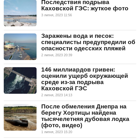
Последствия подрыва
Каховской ГЭС: жуткое фото
3 липня, 2023 11:56
Заражены вода и песок:
специалисты предупредили об
опасности одесских пляжей
2 липня, 2023 20:39
146 миллиардов гривен:
оценили ущерб окружающей
среде из-за подрыва
Каховской ГЭС
2 липня, 2023 14:13
После обмеления Днепра на
берегу Хортицы найдена
тысячелетняя дубовая лодка
(фото, видео)
1 липня, 2023 15:20