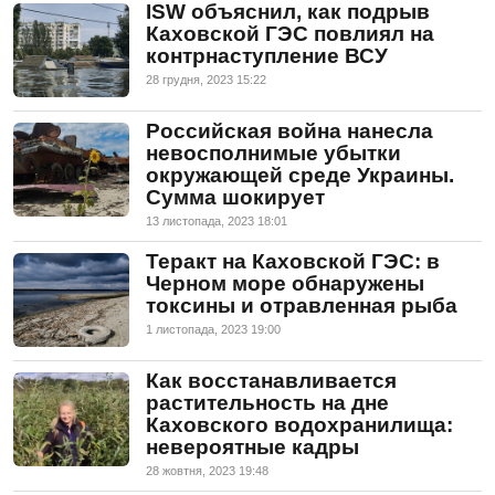
ISW объяснил, как подрыв
Каховской ГЭС повлиял на
контрнаступление ВСУ
28 грудня, 2023 15:22
Российская война нанесла
невосполнимые убытки
окружающей среде Украины.
Сумма шокирует
13 листопада, 2023 18:01
Теракт на Каховской ГЭС: в
Черном море обнаружены
токсины и отравленная рыба
1 листопада, 2023 19:00
Как восстанавливается
растительность на дне
Каховского водохранилища:
невероятные кадры
28 жовтня, 2023 19:48