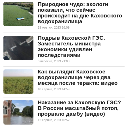
Природное чудо: экологи
показали, что сейчас
происходит на дне Каховского
водохранилища
19 жовтня, 2023 16:09
Подрыв Каховской ГЭС.
Заместитель министра
экономики удивлен
последствиями
6 вересня, 2023 21:03
Как выглядит Каховское
водохранилище через два
месяца после теракта: видео
18 серпня, 2023 14:59
Наказание за Каховскую ГЭС?
В России масштабный потоп,
прорвало дамбу (видео)
12 серпня, 2023 10:52