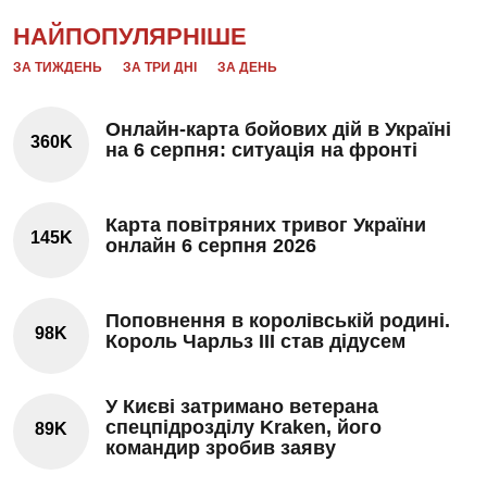
НАЙПОПУЛЯРНІШЕ
ЗА ТИЖДЕНЬ
ЗА ТРИ ДНІ
ЗА ДЕНЬ
Онлайн-карта бойових дій в Україні
360K
на 6 серпня: ситуація на фронті
Карта повітряних тривог України
145K
онлайн 6 серпня 2026
Поповнення в королівській родині.
98K
Король Чарльз III став дідусем
У Києві затримано ветерана
спецпідрозділу Kraken, його
89K
командир зробив заяву