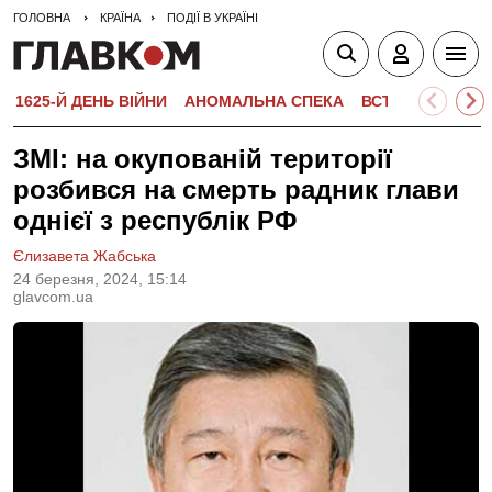
ГОЛОВНА
КРАЇНА
ПОДІЇ В УКРАЇНІ
1625-Й ДЕНЬ ВІЙНИ
АНОМАЛЬНА СПЕКА
ВСТУПНА КАМПА
ЗМІ: на окупованій території
розбився на смерть радник глави
однієї з республік РФ
Єлизавета Жабська
24 березня, 2024, 15:14
glavcom.ua