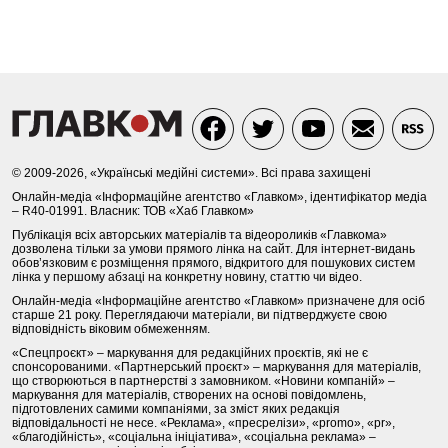
© 2009-2026, «Українські медійні системи». Всі права захищені
Онлайн-медіа «Інформаційне агентство «Главком», ідентифікатор медіа
– R40-01991. Власник: ТОВ «Хаб Главком»
Публікація всіх авторських матеріалів та відеороликів «Главкома»
дозволена тільки за умови прямого лінка на сайт. Для інтернет-видань
обов’язковим є розміщення прямого, відкритого для пошукових систем
лінка у першому абзаці на конкретну новину, статтю чи відео.
Онлайн-медіа «Інформаційне агентство «Главком» призначене для осіб
старше 21 року. Переглядаючи матеріали, ви підтверджуєте свою
відповідність віковим обмеженням.
«Спецпроєкт» – маркування для редакційних проєктів, які не є
спонсорованими. «Партнерський проєкт» – маркування для матеріалів,
що створюються в партнерстві з замовником. «Новини компаній» –
маркування для матеріалів, створених на основі повідомлень,
підготовлених самими компаніями, за зміст яких редакція
відповідальності не несе. «Реклама», «пресрелізи», «promo», «pr»,
«благодійність», «соціальна ініціатива», «соціальна реклама» –