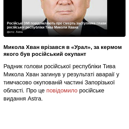
Російські ЗМІ повідомляють про смерть заступника глави
російської республіки Тива Миколи Хвана
фото: Astra
Микола Хван врізався в «Урал», за кермом
якого був російський окупант
Радник голови російської республіки Тива
Микола Хван загинув у результаті авараії у
тимчасово окупованій частині Запорізької
області. Про це
повідомило
російське
видання Astra.