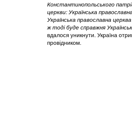
Константинопольського патр
церкви: Українська православн
Українська православна церкв
ж тоді буде справжня Українсь
вдалося уникнути. Україна отри
провідником.