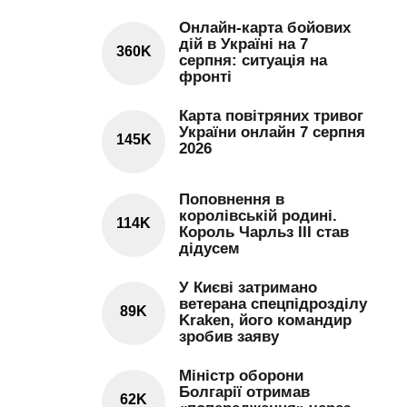
Онлайн-карта бойових
дій в Україні на 7
360K
серпня: ситуація на
фронті
Карта повітряних тривог
України онлайн 7 серпня
145K
2026
Поповнення в
королівській родині.
114K
Король Чарльз III став
дідусем
У Києві затримано
ветерана спецпідрозділу
89K
Kraken, його командир
зробив заяву
Міністр оборони
Болгарії отримав
62K