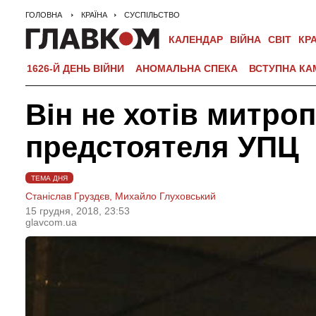
ГОЛОВНА
КРАЇНА
СУСПІЛЬСТВО
КАЛЕНДАР
ВІЙНА
СВІТ
КР
1626-Й ДЕНЬ ВІЙНИ
АНОМАЛЬНА СПЕКА
ВСТУПНА КА
Він не хотів митро
предстоятеля УПЦ
ТЕМА ДНЯ
Станіслав Груздєв,
Михайло Глуховський
15 грудня, 2018, 23:53
glavcom.ua