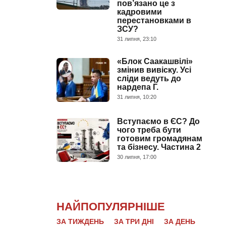
пов’язано це з
кадровими
перестановками в
ЗСУ?
31 липня, 23:10
«Блок Саакашвілі»
змінив вивіску. Усі
сліди ведуть до
нардепа Г.
31 липня, 10:20
Вступаємо в ЄС? До
чого треба бути
готовим громадянам
та бізнесу. Частина 2
30 липня, 17:00
НАЙПОПУЛЯРНІШЕ
ЗА ТИЖДЕНЬ
ЗА ТРИ ДНІ
ЗА ДЕНЬ