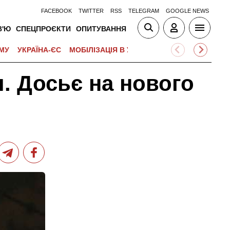
FACEBOOK
TWITTER
RSS
TELEGRAM
GOOGLE NEWS
В'Ю
СПЕЦПРОЄКТИ
ОПИТУВАННЯ
МУ
УКРАЇНА-ЄС
МОБІЛІЗАЦІЯ В УКРАЇНІ
ВІЙНА НА БЛИЗЬК
я. Досьє на нового