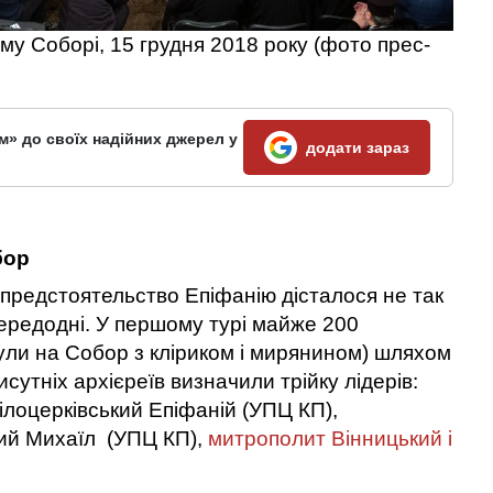
у Соборі, 15 грудня 2018 року (фото прес-
м» до своїх надійних джерел у
додати зараз
бор
 предстоятельство Епіфанію дісталося не так
редодні. У першому турі майже 200
ибули на Собор з кліриком і мирянином) шляхом
исутніх архієреїв визначили трійку лідерів:
лоцерківський Епіфаній (УПЦ КП),
кий Михаїл (УПЦ КП),
митрополит Вінницький і