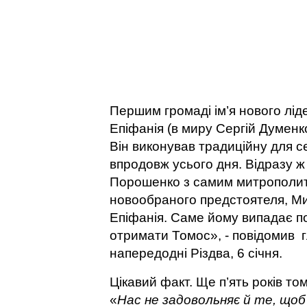
Першим громаді ім’я нового лі
Епіфанія (в миру Сергій Думенк
Він виконував традиційну для с
впродовж усього дня. Відразу 
Порошенко з самим митрополит
новообраного предстоятеля, Мит
Епіфанія. Саме йому випадає по
отримати Томос», - повідомив г
напередодні Різдва, 6 січня.
Цікавий факт. Ще п’ять років том
«
Нас не задовольняє й те, що