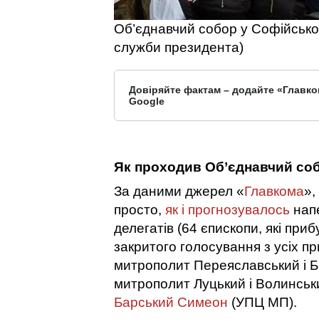
Об’єднавчий собор у Софійськом
служби президента)
Довіряйте фактам – додайте «Главко
Google
Як проходив Об’єднавчий со
За даними джерел «
Главкома
»,
просто,
як і прогнозувалось
напе
делегатів (64 єпископи, які пр
закритого голосування з усіх пр
митрополит Переяславський і Бі
митрополит Луцький і Волинсь
Барський Симеон
(УПЦ МП).