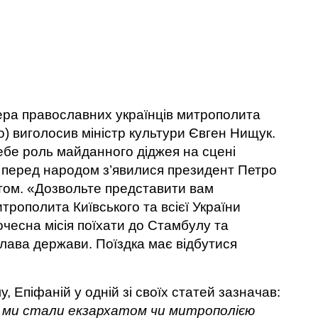
дера православних українців митрополита
о) виголосив міністр культури Євген Нищук.
ебе роль майданного діджея на сцені
ж перед народом з’явилися президент Петро
ом. «Дозвольте представити вам
рополита Київського та всієї України
чесна місія поїхати до Стамбулу та
лава держави. Поїздка має відбутися
у, Епіфаній у одній зі своїх статей зазначав:
б ми стали екзархатом чи митрополією