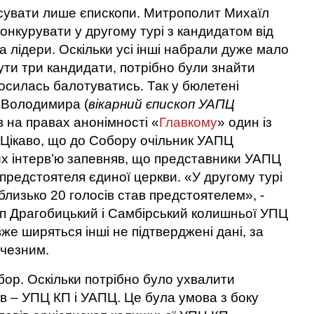
осувати лише єпископи. Митрополит Михаїл
онкурувати у другому турі з кандидатом від
 лідери. Оскільки усі інші набрали дуже мало
бути три кандидати, потрібно були знайти
осилась балотуватись. Так у бюлетені
 Володимира (
вікарний єпископ УАПЦ
в на правах анонімності «
Главкому
» один із
 Цікаво, що до Собору очільник УАПЦ
х інтерв’ю запевняв, що представники УАПЦ
предстоятеля єдиної церкви. «У другому турі
близько 20 голосів став предстоятелем», -
оп Драгобицький і Самбірський колишньої УПЦ
же ширяться інші не підтверджені дані, за
ичезним.
ор. Оскільки потрібно було ухвалити
в – УПЦ КП і УАПЦ. Це була умова з боку