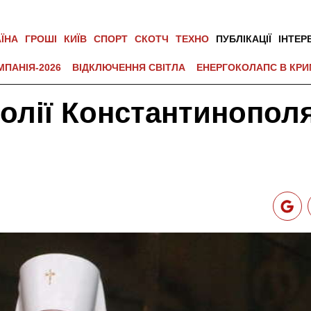
АЇНА
ГРОШІ
КИЇВ
СПОРТ
СКОТЧ
ТЕХНО
ПУБЛІКАЦІЇ
ІНТЕР
МПАНІЯ-2026
ВІДКЛЮЧЕННЯ СВІТЛА
ЕНЕРГОКОЛАПС В КРИ
полії Константинопол