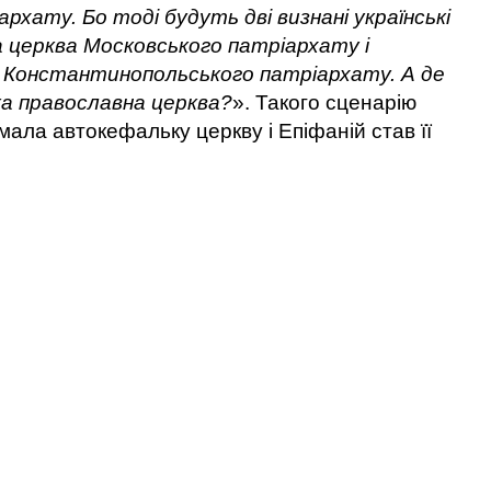
іархату.
Бо тоді будуть дві визнані українські
а церква Московського патріархату і
а Константинопольського патріархату. А де
ка православна церква?
». Такого сценарію
мала автокефальку церкву і Епіфаній став її