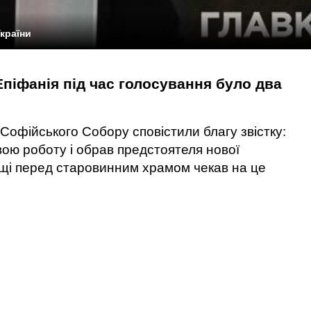
країни
Епіфанія під час голосування було два
 Софійського Собору сповістили благу звістку:
ою роботу і обрав предстоятеля нової
ощі перед старовинним храмом чекав на це