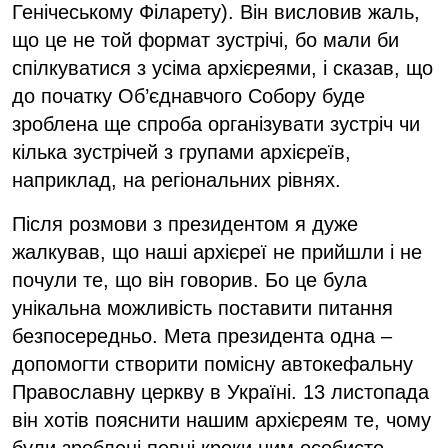
Генічеському Філарету). Він висловив жаль,
що це не той формат зустрічі, бо мали би
спілкуватися з усіма архієреями, і сказав, що
до початку Об’єднавчого Собору буде
зроблена ще спроба організувати зустріч чи
кілька зустрічей з групами архієреїв,
наприклад, на регіональних рівнях.
Після розмови з президентом я дуже
жалкував, що наші архієреї не прийшли і не
почули те, що він говорив. Бо це була
унікальна можливість поставити питання
безпосередньо. Мета президента одна –
допомогти створити помісну автокефальну
Православну церкву в Україні. 13 листопада
він хотів пояснити нашим архієреям те, чому
були зроблені певні кроки ним особисто,