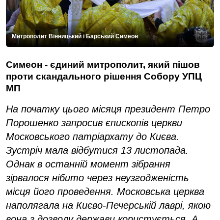
Митрополит Вінницький і Барський Симеон
Симеон - єдиний митрополит, який пішов
проти скандального рішення Собору УПЦ
МП
На початку цього місяця президент Петро
Порошенко запросив єпископів церкви
Московського патріархату до Києва.
Зустріч мала відбутися 13 листопада.
Однак в останній момент зібрання
зірвалося нібито через неузгодженість
місця його проведення. Московська церква
наполягала на Києво-Печерській лаврі, якою
вона з дозволу держави користується. А