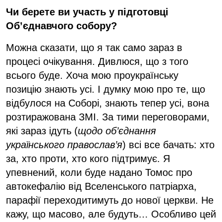
Чи берете ви участь у підготовці
Об’єднавчого собору?
Можна сказати, що я так само зараз в
процесі очікування. Дивлюся, що з того
всього буде. Хоча мою проукраїнську
позицію знають усі. І думку мою про те, що
відбулося на Соборі, знають тепер усі, вона
розтиражована ЗМІ. За тими переговорами,
які зараз ідуть (
щодо об’єднання
українського православ’я
) всі все бачать: хто
за, хто проти, хто кого підтримує. Я
упевнений, коли буде надано Томос про
автокефалію від Вселенського патріарха,
парафії переходитимуть до нової церкви. Не
кажу, що масово, але будуть… Особливо цей