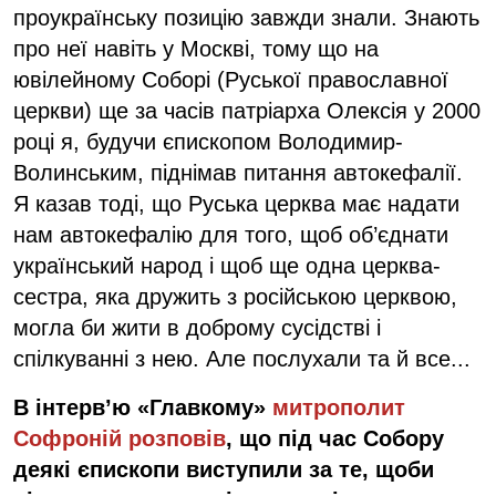
проукраїнську позицію завжди знали. Знають
про неї навіть у Москві, тому що на
ювілейному Соборі (Руської православної
церкви) ще за часів патріарха Олексія у 2000
році я, будучи єпископом Володимир-
Волинським, піднімав питання автокефалії.
Я казав тоді, що Руська церква має надати
нам автокефалію для того, щоб об’єднати
український народ і щоб ще одна церква-
сестра, яка дружить з російською церквою,
могла би жити в доброму сусідстві і
спілкуванні з нею. Але послухали та й все...
В інтерв’ю «Главкому»
митрополит
Софроній розповів
, що під час Собору
деякі єпископи виступили за те, щоби