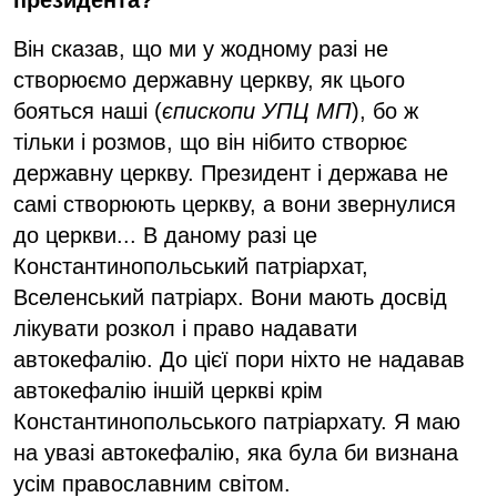
президента?
Він сказав, що ми у жодному разі не
створюємо державну церкву, як цього
бояться наші (
єпископи УПЦ МП
), бо ж
тільки і розмов, що він нібито створює
державну церкву. Президент і держава не
самі створюють церкву, а вони звернулися
до церкви... В даному разі це
Константинопольський патріархат,
Вселенський патріарх. Вони мають досвід
лікувати розкол і право надавати
автокефалію. До цієї пори ніхто не надавав
автокефалію іншій церкві крім
Константинопольського патріархату. Я маю
на увазі автокефалію, яка була би визнана
усім православним світом.