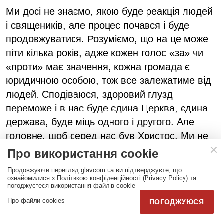
Ми досі не знаємо, якою буде реакція людей
і священиків, але процес почався і буде
продовжуватися. Розуміємо, що на це може
піти кілька років, адже кожен голос «за» чи
«проти» має значення, кожна громада є
юридичною особою, тож все залежатиме від
людей. Сподіваюся, здоровий глузд
переможе і в нас буде єдина Церква, єдина
держава, буде міць одного і другого. Але
головне, щоб серед нас був Христос. Ми не
втратимо чистоти віри, якщо матимемо
Про використання cookie
автокефалію. Головне – мати віру.
Продовжуючи перегляд glavcom.ua ви підтверджуєте, що
ознайомилися з Політикою конфіденційності (Privacy Policy) та
Чи погоджуєтеся ви з думкою, що
погоджуєтеся використання файлів cookie
вичікувальна позиція більшості
Про файли cookies
ПОГОДЖУЮСЯ
єпископів пов'язана з тим, що вони