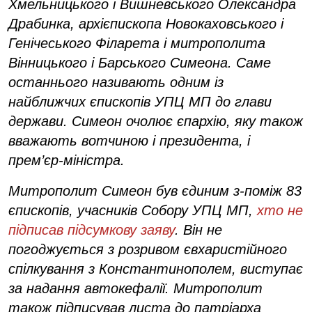
Хмельницького і Вишневського Олександра
Драбинка, архієпископа Новокаховського і
Генічеського Філарета і митрополита
Вінницького і Барського Симеона. Саме
останнього називають одним із
найближчих єпископів УПЦ МП до глави
держави. Симеон очолює єпархію, яку також
вважають вотчиною і президента, і
прем’єр-міністра.
Митрополит Симеон був єдиним з-поміж 83
єпископів, учасників Собору УПЦ МП,
хто не
підписав підсумкову заяву
. Він не
погоджується з розривом євхаристійного
спілкування з Константинополем, виступає
за надання автокефалії. Митрополит
також підписував листа до патріарха