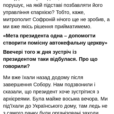
порушує, на якій підставі позбавляти його
управління єпархією? Тобто, каже,
митрополит Софроній нічого ще не зробив, а
ми вже якісь рішення прийматимемо.
«Мета президента одна – допомогти
створити помісну автокефальну церкву»
Ввечері того ж дня зустріч із
президентом таки відбулася. Про що
говорили?
Ми вже їхали назад додому після
завершення Собору. Нам подзвонили і
сказали, що президент хоче зустрітися з
архієреями. Була майже восьма вечора. Ми
під’їхали до Українського дому, там ледь не
з самого ранку були організовані заходи