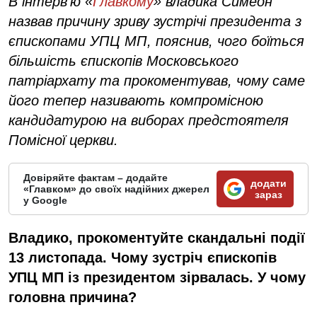
В інтерв’ю «
Главкому
» владика Симеон
назвав причину зриву зустрічі президента з
єпископами УПЦ МП, пояснив, чого боїться
більшість єпископів Московського
патріархату та прокоментував, чому саме
його тепер називають компромісною
кандидатурою на виборах предстоятеля
Помісної церкви.
Довіряйте фактам – додайте
додати
«Главком» до своїх надійних джерел
зараз
у Google
Владико,
прокоментуйте скандальні події
13 листопада. Чому зустріч єпископів
УПЦ МП із президентом зірвалась. У чому
головна причина?