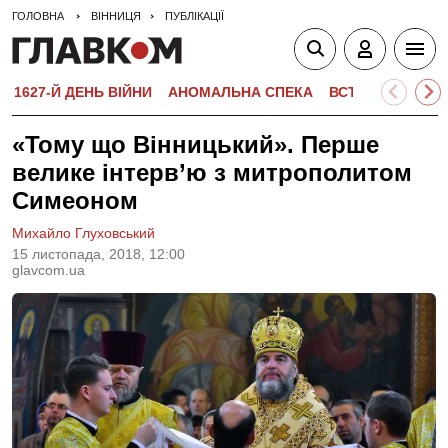
ГОЛОВНА
ВІННИЦЯ
ПУБЛІКАЦІЇ
1627-Й ДЕНЬ ВІЙНИ
АНОМАЛЬНА СПЕКА
ВСТУПНА КАМПА
«Тому що Вінницький». Перше
велике інтерв’ю з митрополитом
Симеоном
Михайло Глуховський
15 листопада, 2018, 12:00
glavcom.ua