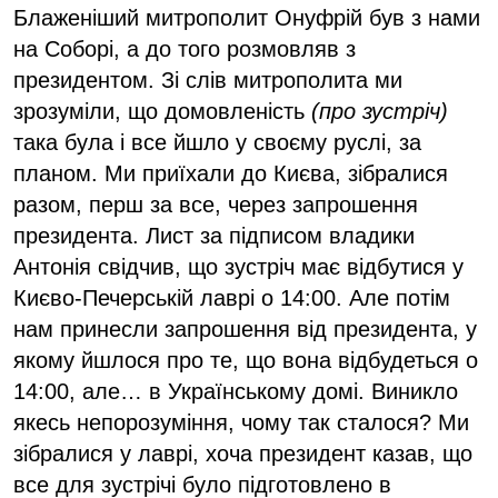
Блаженіший митрополит Онуфрій був з нами
на Соборі, а до того розмовляв з
президентом. Зі слів митрополита ми
зрозуміли, що домовленість
(про зустріч)
така була і все йшло у своєму руслі, за
планом. Ми приїхали до Києва, зібралися
разом, перш за все, через запрошення
президента. Лист за підписом владики
Антонія свідчив, що зустріч має відбутися у
Києво-Печерській лаврі о 14:00. Але потім
нам принесли запрошення від президента, у
якому йшлося про те, що вона відбудеться о
14:00, але… в Українському домі. Виникло
якесь непорозуміння, чому так сталося? Ми
зібралися у лаврі, хоча президент казав, що
все для зустрічі було підготовлено в