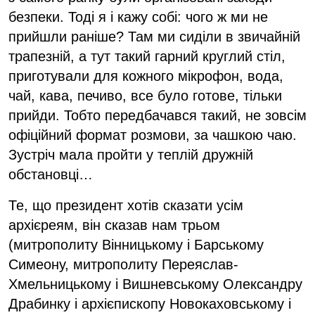
безпеки. Тоді я і кажу собі: чого ж ми не
прийшли раніше? Там ми сиділи в звичайній
трапезній, а тут такий гарний круглий стіл,
приготували для кожного мікрофон, вода,
чай, кава, печиво, все було готове, тільки
прийди. Тобто передбачався такий, не зовсім
офіційний формат розмови, за чашкою чаю.
Зустріч мала пройти у теплій дружній
обстановці…
Те, що президент хотів сказати усім
архієреям, він сказав нам трьом
(митрополиту Вінницькому і Барському
Симеону, митрополиту Переяслав-
Хмельницькому і Вишневському Олександру
Драбинку і архієпископу Новокаховському і