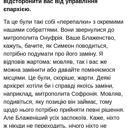
відсторонити вас від управління
єпархією.
Та це були такі собі «перепалки» з окремими
нашими собраттями. Вони звернулися до
митрополита Онуфрія. Ваше Блаженство,
кажуть, бачите, як Симеон поводиться,
потрібно подумати про його заміну. Я
відповів жартома: мовляв, так і вас же
можна замінити або давайте поміняємося
місцями. Це були, скоріше, жарти. Деякі
архієреї хотіли би і справді якоїсь заміни,
наприклад, митрополита Софронія. Мовляв,
подивіться, яку позицію він займає, тому
щодо нього потрібно прийняти певні рішення.
Але Блаженіший усіх заспокоїв. Каже, ніхто
ж нікуди не переходить, нічого ніхто не