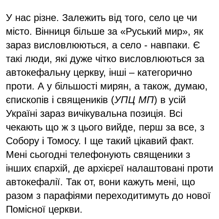
У нас різне. Залежить від того, село це чи
місто. Вінниця більше за «Руський мир», як
зараз висловлюються, а село - навпаки. Є
такі люди, які дуже чітко висловлюються за
автокефальну церкву, інші – категорично
проти. А у більшості мирян, а також, думаю,
єпископів і священиків (
УПЦ МП
) в усій
Україні зараз вичікувальна позиція. Всі
чекають що ж з цього вийде, перш за все, з
Собору і Томосу. І ще такий цікавий факт.
Мені сьогодні телефонують священики з
інших єпархій, де архієреї налаштовані проти
автокефалії. Так от, вони кажуть мені, що
разом з парафіями переходитимуть до нової
Помісної церкви.