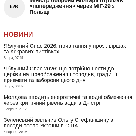
Міністр оборони Болгарії отримав
«попередження» через МіГ-29 з
62K
Польщі
НОВИНИ
Яблучний Спас 2026: привітання у прозі, віршах
та яскравих листівках
Вчора, 07:45
Яблучний Спас 2026: що потрібно нести до
церкви на Преображення Господнє, традиції,
прикмети та заборони цього дня
Вчора, 06:55
Молдова вводить енергетичні та водні обмеження
через критичний рівень води в Дністрі
3 серпня, 21:53
Зеленський звільнив Ольгу Стефанішину з
посади посла України в США
3 серпня, 20:05