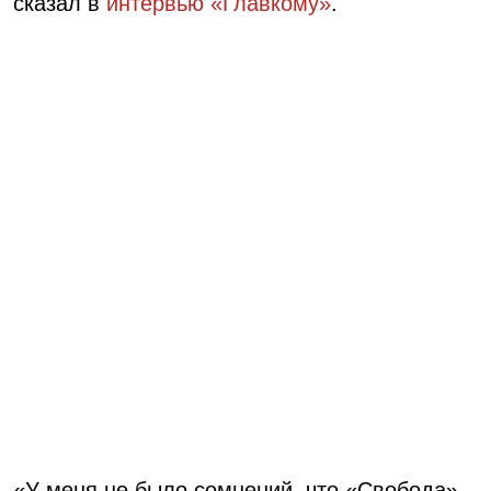
сказал в
интервью «Главкому»
.
«У меня не было сомнений, что «Свобода»