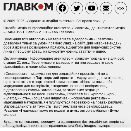
© 2009-2026, «Українські медійні системи». Всі права захищені
Онлайн-медіа «Інформаційне агентство «Главком», ідентифікатор медіа
– R40-01991. Власник: ТОВ «Хаб Главком»
Публікація всіх авторських матеріалів та відеороликів «Главкома»
дозволена тільки за умови прямого лінка на сайт. Для інтернет-видань
обов’язковим є розміщення прямого, відкритого для пошукових систем
лінка у першому абзаці на конкретну новину, статтю чи відео.
Онлайн-медіа «Інформаційне агентство «Главком» призначене для осіб
старше 21 року. Переглядаючи матеріали, ви підтверджуєте свою
відповідність віковим обмеженням.
«Спецпроєкт» – маркування для редакційних проєктів, які не є
спонсорованими. «Партнерський проєкт» – маркування для матеріалів,
що створюються в партнерстві з замовником. «Новини компаній» –
маркування для матеріалів, створених на основі повідомлень,
підготовлених самими компаніями, за зміст яких редакція
відповідальності не несе. «Реклама», «пресрелізи», «promo», «pr»,
«благодійність», «соціальна ініціатива», «соціальна реклама» –
маркування матеріалів, які публікуються переважно на правах реклами.
Відповідальність за точність і зміст реклами несе рекламодавець.
Редакція «Главкома» може не поділяти думку авторів рубрики «Думки
вголос».
Будь-яке копіювання, передрук та відтворення фотографічних творів та/
або аудіовізуальних творів правовласника Getty Images - суворо
забороняється.