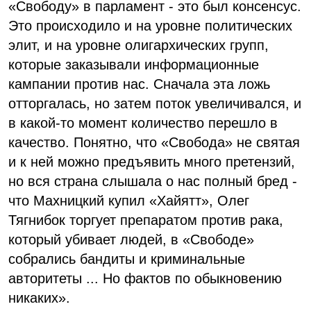
«Свободу» в парламент - это был консенсус.
Это происходило и на уровне политических
элит, и на уровне олигархических групп,
которые заказывали информационные
кампании против нас. Сначала эта ложь
отторгалась, но затем поток увеличивался, и
в какой-то момент количество перешло в
качество. Понятно, что «Свобода» не святая
и к ней можно предъявить много претензий,
но вся страна слышала о нас полный бред -
что Махницкий купил «Хайятт», Олег
Тягнибок торгует препаратом против рака,
который убивает людей, в «Свободе»
собрались бандиты и криминальные
авторитеты ... Но фактов по обыкновению
никаких».