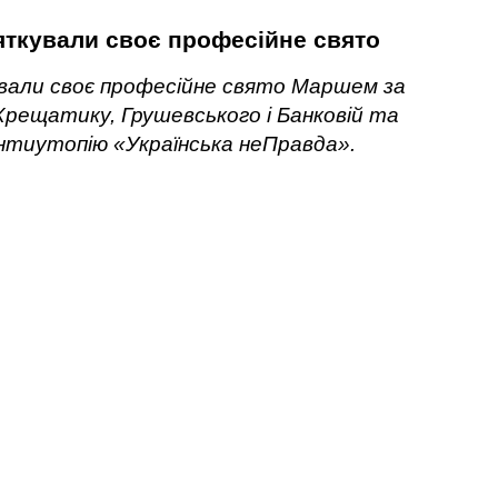
яткували своє професійне свято
ували своє професійне свято Маршем за
Хрещатику, Грушевського і Банковій та
нтиутопію «Українська неПравда».