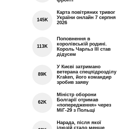
Карта повітряних тривог
України онлайн 7 серпня
145K
2026
Поповнення в
королівській родині.
113K
Король Чарльз III став
дідусем
У Києві затримано
ветерана спецпідрозділу
89K
Kraken, його командир
зробив заяву
Міністр оборони
Болгарії отримав
62K
«попередження» через
МіГ-29 з Польщі
Нарада, після якої
ілюзій стало менше