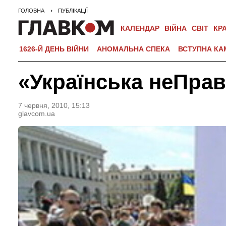
ГОЛОВНА
ПУБЛІКАЦІЇ
КАЛЕНДАР
ВІЙНА
СВІТ
КР
1626-Й ДЕНЬ ВІЙНИ
АНОМАЛЬНА СПЕКА
ВСТУПНА КА
«Українська неПрав
7 червня, 2010, 15:13
glavcom.ua