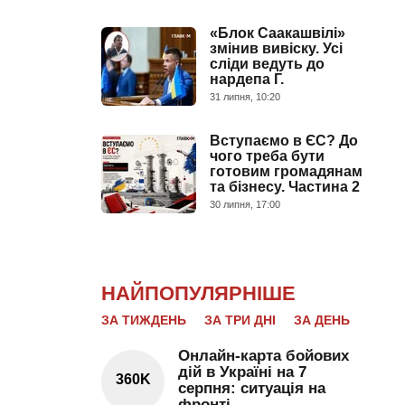
«Блок Саакашвілі»
змінив вивіску. Усі
сліди ведуть до
нардепа Г.
31 липня, 10:20
Вступаємо в ЄС? До
чого треба бути
готовим громадянам
та бізнесу. Частина 2
30 липня, 17:00
НАЙПОПУЛЯРНІШЕ
ЗА ТИЖДЕНЬ
ЗА ТРИ ДНІ
ЗА ДЕНЬ
Онлайн-карта бойових
дій в Україні на 7
360K
серпня: ситуація на
фронті