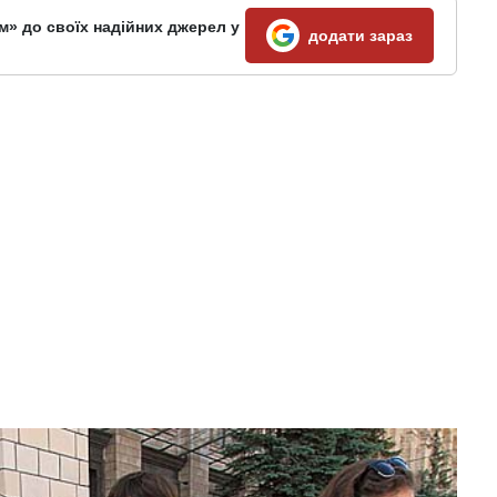
м» до своїх надійних джерел у
додати зараз