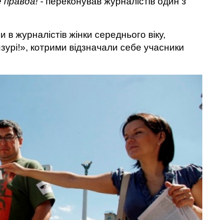
 правда!
- переконував журналістів один з
и в журналістів жінки середнього віку,
зурі!», котрими відзначали себе учасники