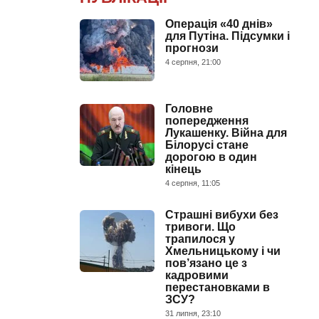
Операція «40 днів»
для Путіна. Підсумки і
прогнози
4 серпня, 21:00
Головне
попередження
Лукашенку. Війна для
Білорусі стане
дорогою в один
кінець
4 серпня, 11:05
Страшні вибухи без
тривоги. Що
трапилося у
Хмельницькому і чи
пов’язано це з
кадровими
перестановками в
ЗСУ?
31 липня, 23:10