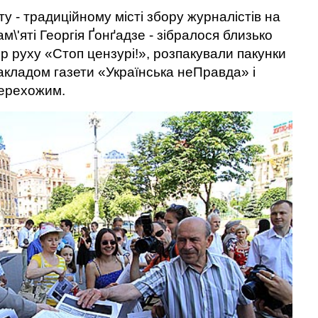
у - традиційному місті збору журналістів на
\'яті Георгія Ґонґадзе - зібралося близько
р руху «Стоп цензурі!», розпакували пакунки
акладом газети «Українська неПравда» і
перехожим.