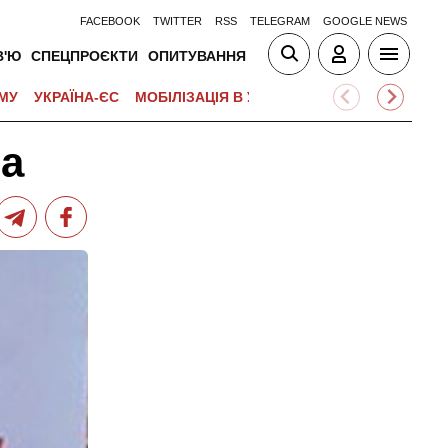
FACEBOOK
TWITTER
RSS
TELEGRAM
GOOGLE NEWS
В'Ю
СПЕЦПРОЄКТИ
ОПИТУВАННЯ
МУ
УКРАЇНА-ЄС
МОБІЛІЗАЦІЯ В УКРАЇНІ
ВІЙНА НА БЛИЗЬК
та