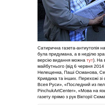
Сатирична газета-антиутопія на
була придумана, а в неділю зр
версію видання можна
тут
). На
майбутнього (від 6 червня 2014 
Нелещенка, Паші Османова, Сер
Кривдика та інших. Перехожі зі
Всея Руси», «Поcледний из пел
PinchukArtCenter», «Мова на яз
газету прямо з рук Вікторії Сюм