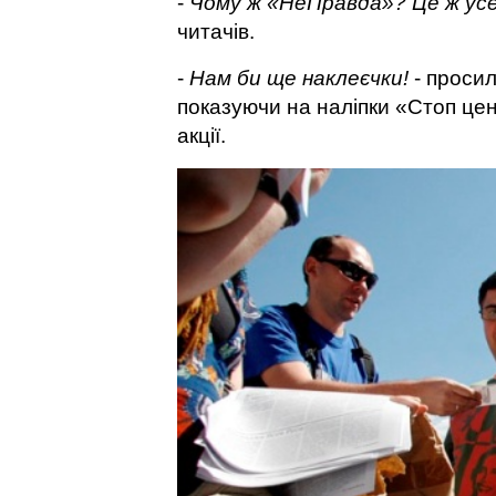
-
Чому ж «НеПравда»? Це ж усе
читачів.
-
Нам би ще наклеєчки!
- просил
показуючи на наліпки «Стоп цен
акції.