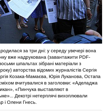
родилася за три дні: у середу увечері вона
анку вже надрукована (завантажити PDF-
 восьми шпальтах зібрані матеріали з
року) авторства відомих журналістів Сергія
гія Козака-Мамаєва, Юрія Луканова, Остапа
 сміхом вчитувалися в заголовки: «Аделаджа
икан», «Пинчука выставляют в
ыке»... Декотрі нетерплячі вихоплювали
ар і Олени Гнесь.