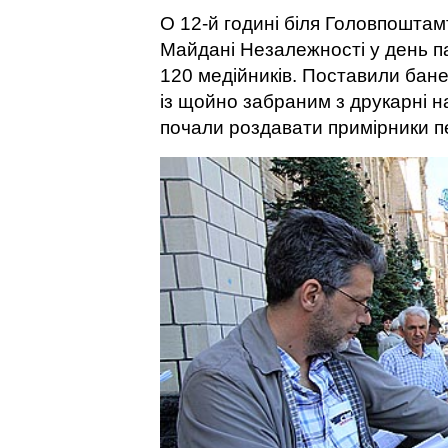
О 12-й годині біля Головпоштамт
Майдані Незалежності у день пам
120 медійників. Поставили бане
із щойно забраним з друкарні н
почали роздавати примірники 