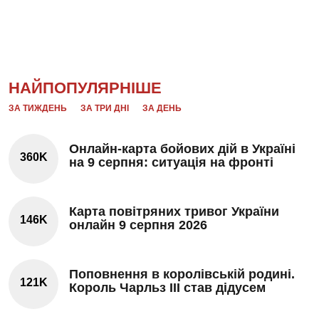
НАЙПОПУЛЯРНІШЕ
ЗА ТИЖДЕНЬ
ЗА ТРИ ДНІ
ЗА ДЕНЬ
Онлайн-карта бойових дій в Україні
360K
на 9 серпня: ситуація на фронті
Карта повітряних тривог України
146K
онлайн 9 серпня 2026
Поповнення в королівській родині.
121K
Король Чарльз III став дідусем