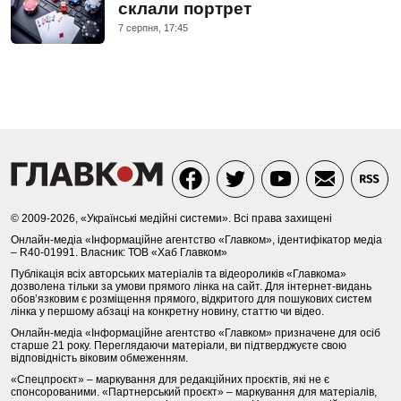
склали портрет
7 серпня, 17:45
© 2009-2026, «Українські медійні системи». Всі права захищені
Онлайн-медіа «Інформаційне агентство «Главком», ідентифікатор медіа
– R40-01991. Власник: ТОВ «Хаб Главком»
Публікація всіх авторських матеріалів та відеороликів «Главкома»
дозволена тільки за умови прямого лінка на сайт. Для інтернет-видань
обов’язковим є розміщення прямого, відкритого для пошукових систем
лінка у першому абзаці на конкретну новину, статтю чи відео.
Онлайн-медіа «Інформаційне агентство «Главком» призначене для осіб
старше 21 року. Переглядаючи матеріали, ви підтверджуєте свою
відповідність віковим обмеженням.
«Спецпроєкт» – маркування для редакційних проєктів, які не є
спонсорованими. «Партнерський проєкт» – маркування для матеріалів,