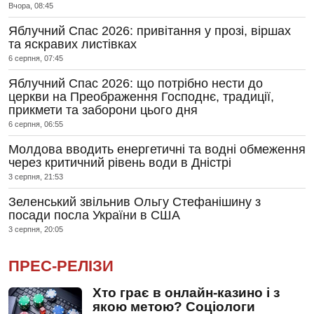
Вчора, 08:45
Яблучний Спас 2026: привітання у прозі, віршах
та яскравих листівках
6 серпня, 07:45
Яблучний Спас 2026: що потрібно нести до
церкви на Преображення Господнє, традиції,
прикмети та заборони цього дня
6 серпня, 06:55
Молдова вводить енергетичні та водні обмеження
через критичний рівень води в Дністрі
3 серпня, 21:53
Зеленський звільнив Ольгу Стефанішину з
посади посла України в США
3 серпня, 20:05
ПРЕС-РЕЛІЗИ
Хто грає в онлайн-казино і з
якою метою? Соціологи