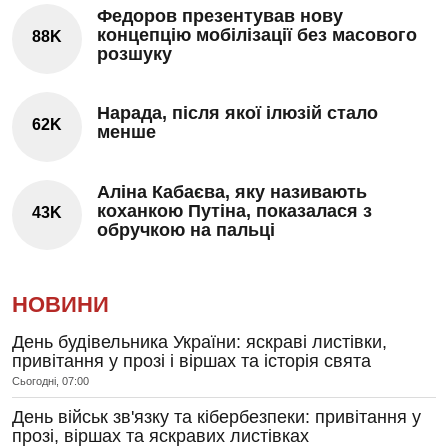
Федоров презентував нову
концепцію мобілізації без масового
88K
розшуку
Нарада, після якої ілюзій стало
62K
менше
Аліна Кабаєва, яку називають
коханкою Путіна, показалася з
43K
обручкою на пальці
НОВИНИ
День будівельника України: яскраві листівки,
привітання у прозі і віршах та історія свята
Сьогодні, 07:00
День військ зв'язку та кібербезпеки: привітання у
прозі, віршах та яскравих листівках