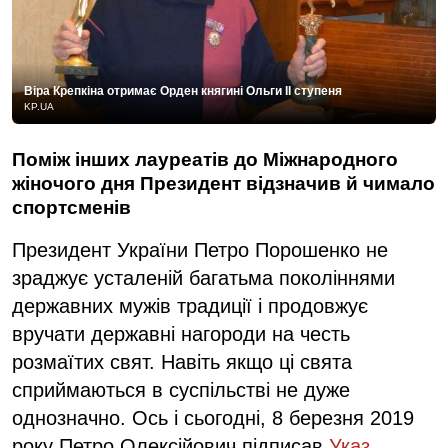
Віра Крепкіна отримає Орден княгині Ольги ІІ ступеня
KP.UA
Поміж інших лауреатів до Міжнародного
жіночого дня Президент відзначив й чимало
спортсменів
Президент України Петро Порошенко не
зраджує усталеній багатьма поколіннями
державних мужів традиції і продовжує
вручати державні нагороди на честь
розмаїтих свят. Навіть якщо ці свята
сприймаються в суспільстві не дуже
однозначно. Ось і сьогодні, 8 березня 2019
року Петро Олексійович підписав
Указ