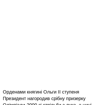
Орденами княгині Ольги ІІ ступеня
Президент нагородив срібну призерку
Олімпіади-2000 зі стрільби з лука, а нині