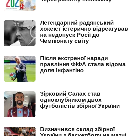
Легендарний радянський
хокеїст істерично відреагував
на недопуск Росії до
Чемпіонату світу
Після екстреної наради
правління ФІФА стала відома
доля Інфантіно
Зірковий Салах став
одноклубником двох
футболістів збірної України
Визначився склад збірної
України з баскетболу на матчі