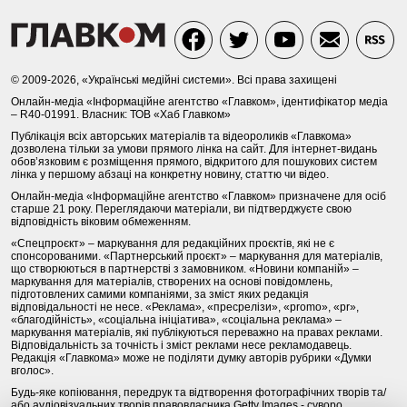
© 2009-2026, «Українські медійні системи». Всі права захищені
Онлайн-медіа «Інформаційне агентство «Главком», ідентифікатор медіа
– R40-01991. Власник: ТОВ «Хаб Главком»
Публікація всіх авторських матеріалів та відеороликів «Главкома»
дозволена тільки за умови прямого лінка на сайт. Для інтернет-видань
обов’язковим є розміщення прямого, відкритого для пошукових систем
лінка у першому абзаці на конкретну новину, статтю чи відео.
Онлайн-медіа «Інформаційне агентство «Главком» призначене для осіб
старше 21 року. Переглядаючи матеріали, ви підтверджуєте свою
відповідність віковим обмеженням.
«Спецпроєкт» – маркування для редакційних проєктів, які не є
спонсорованими. «Партнерський проєкт» – маркування для матеріалів,
що створюються в партнерстві з замовником. «Новини компаній» –
маркування для матеріалів, створених на основі повідомлень,
підготовлених самими компаніями, за зміст яких редакція
відповідальності не несе. «Реклама», «пресрелізи», «promo», «pr»,
«благодійність», «соціальна ініціатива», «соціальна реклама» –
маркування матеріалів, які публікуються переважно на правах реклами.
Відповідальність за точність і зміст реклами несе рекламодавець.
Редакція «Главкома» може не поділяти думку авторів рубрики «Думки
вголос».
Будь-яке копіювання, передрук та відтворення фотографічних творів та/
або аудіовізуальних творів правовласника Getty Images - суворо