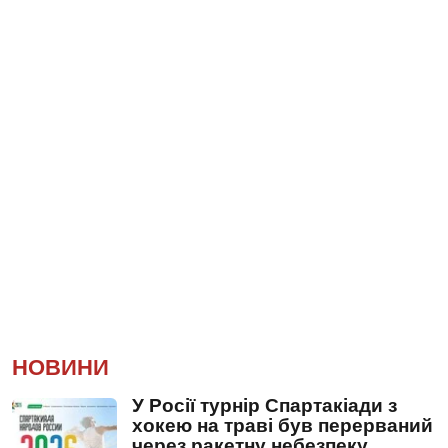
НОВИНИ
У Росії турнір Спартакіади з
хокею на траві був перерваний
через ракетну небезпеку