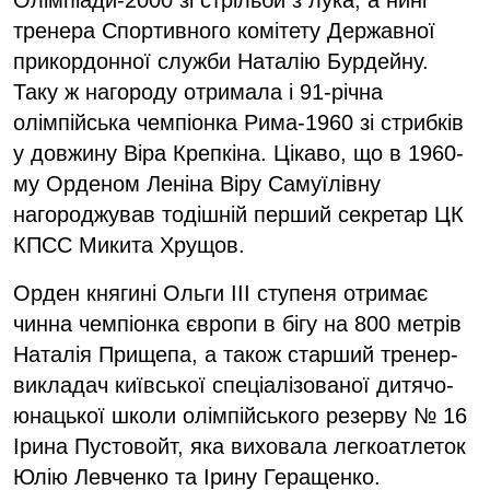
тренера Спортивного комітету Державної
прикордонної служби Наталію Бурдейну.
Таку ж нагороду отримала і 91-річна
олімпійська чемпіонка Рима-1960 зі стрибків
у довжину Віра Крепкіна. Цікаво, що в 1960-
му Орденом Леніна Віру Самуїлівну
нагороджував тодішній перший секретар ЦК
КПСС Микита Хрущов.
Орден княгині Ольги ІІІ ступеня отримає
чинна чемпіонка європи в бігу на 800 метрів
Наталія Прищепа, а також старший тренер-
викладач київської спеціалізованої дитячо-
юнацької школи олімпійського резерву № 16
Ірина Пустовойт, яка виховала легкоатлеток
Юлію Левченко та Ірину Геращенко.