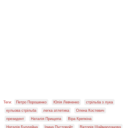
Теги:
Петро Порошенко
Юлія Левченко
стрільба з лука
кульова стрільба
легка атлетика
Олена Костевич
президент
Наталія Прищепа
Віра Крепкіна
Наталія Бурдейна
Ірина Пустовойт
Вікторія Шаймарданова