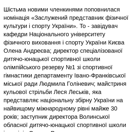
Шістьма новими членкинями поповнилася
номінація «Заслужений представник фізичної
культури і спорту України». То - завідувач
кафедри Національного університету
фізичного виховання і спорту України Києва
Олена Андреєва; директор спеціалізованої
дитячо-юнацької спортивної школи
олімпійського резерву №1 зі спортивної
гімнастики департаменту Івано-Франківської
міської ради Людмила Голіневич; майстриня
кульової стрільби Леся Леськів, яка
представляє національну збірну України на
найвищому міжнародному рівні майже 30
років; заступник директора Волинської
обласної дитячо-юнацької спортивної школи