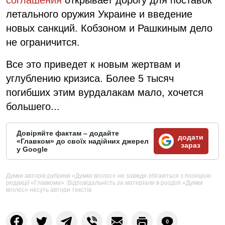
летального оружия Украине и введение
новых санкций. Кобзоном и Рашкиным дело
не ограничится.
Все это приведет к новым жертвам и
углублению кризиса. Более 5 тысяч
погибших этим вурдалакам мало, хочется
большего...
Довіряйте фактам – додайте
додати
«Главком» до своїх надійних джерел
зараз
у Google
Думки авторів рубрики «Думки вголос» не завжди збігаються з позицією
редакції «Главкома». Відповідальність за матеріали в розділі «Думки
вголос» несуть автори текстів
0