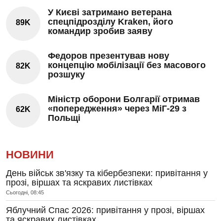
У Києві затримано ветерана
спецпідрозділу Kraken, його
89K
командир зробив заяву
Федоров презентував нову
концепцію мобілізації без масового
82K
розшуку
Міністр оборони Болгарії отримав
«попередження» через МіГ-29 з
62K
Польщі
НОВИНИ
День військ зв'язку та кібербезпеки: привітання у
прозі, віршах та яскравих листівках
Сьогодні, 08:45
Яблучний Спас 2026: привітання у прозі, віршах
та яскравих листівках