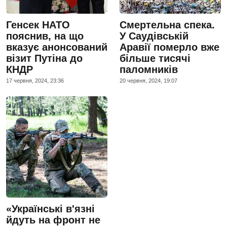
Генсек НАТО
Смертельна спека.
пояснив, на що
У Саудівській
вказує анонсований
Аравії померло вже
візит Путіна до
більше тисячі
КНДР
паломників
17 червня, 2024, 23:36
20 червня, 2024, 19:07
«Українські в'язні
йдуть на фронт не