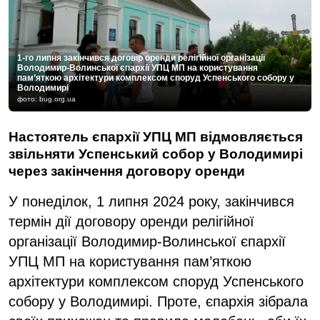
1-го липня закінчився договір оренди релігійної організації
Володимир-Волинської єпархії УПЦ МП на користування
пам’яткою архітектури комплексом споруд Успенського собору у
Володимирі
фото: bug.org.ua
Настоятель єпархії УПЦ МП відмовляється
звільняти Успенський собор у Володимирі
через закінчення договору оренди
У понеділок, 1 липня 2024 року, закінчився
термін дії договору оренди релігійної
організації Володимир-Волинської єпархії
УПЦ МП на користування пам’яткою
архітектури комплексом споруд Успенського
собору у Володимирі. Проте, єпархія зібрала