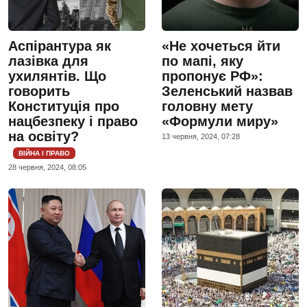
Аспірантура як
«Не хочеться йти
лазівка для
по мапі, яку
ухилянтів. Що
пропонує РФ»:
говорить
Зеленський назвав
Конституція про
головну мету
нацбезпеку і право
«Формули миру»
на освіту?
13 червня, 2024, 07:28
ВІЙНА І ПРАВО
28 червня, 2024, 08:05