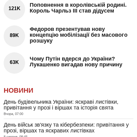
Поповнення в королівській родині.
121K
Король Чарльз III став дідусем
Федоров презентував нову
концепцію мобілізації без масового
89K
розшуку
Чому Путін вдерся до України?
63K
Лукашенко вигадав нову причину
НОВИНИ
День будівельника України: яскраві листівки,
привітання у прозі і віршах та історія свята
Вчора, 07:00
День військ зв'язку та кібербезпеки: привітання у
прозі, віршах та яскравих листівках
8 серпня, 08:45