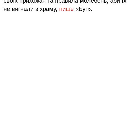
своїх прихожан та правила молебень, аби їх
не вигнали з храму,
пише
«Буг».