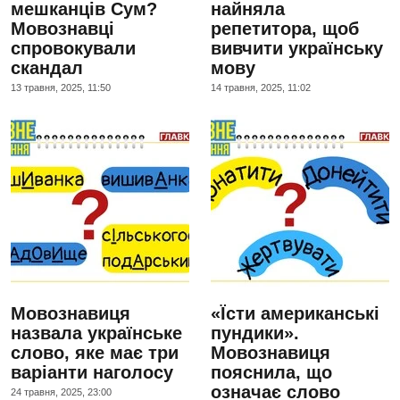
мешканців Сум?
найняла
Мовознавці
репетитора, щоб
спровокували
вивчити українську
скандал
мову
13 травня, 2025, 11:50
14 травня, 2025, 11:02
Мовознавиця
«Їсти американські
назвала українське
пундики».
слово, яке має три
Мовознавиця
варіанти наголосу
пояснила, що
означає слово
24 травня, 2025, 23:00