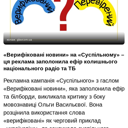
колаж: glavcom.ua
«Верифіковані новини» на «Суспільному» –
ця реклама заполонила ефір колишнього
національного радіо та ТБ
Рекламна кампанія «Суспільного» з гаслом
«Верифіковані новини», яка заполонила ефір
та білборди, викликала критику з боку
мовознавиці Ольги Васильєвої. Вона
розцінила використання слова
«верифіковані» як черговий приклад