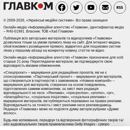
© 2009-2026, «Українські медійні системи». Всі права захищені
Онлайн-медіа «Інформаційне агентство «Главком», ідентифікатор медіа
– R40-01991. Власник: ТОВ «Хаб Главком»
Публікація всіх авторських матеріалів та відеороликів «Главкома»
дозволена тільки за умови прямого лінка на сайт. Для інтернет-видань
обов’язковим є розміщення прямого, відкритого для пошукових систем
лінка у першому абзаці на конкретну новину, статтю чи відео.
Онлайн-медіа «Інформаційне агентство «Главком» призначене для осіб
старше 21 року. Переглядаючи матеріали, ви підтверджуєте свою
відповідність віковим обмеженням.
«Спецпроєкт» – маркування для редакційних проєктів, які не є
спонсорованими. «Партнерський проєкт» – маркування для матеріалів,
що створюються в партнерстві з замовником. «Новини компаній» –
маркування для матеріалів, створених на основі повідомлень,
підготовлених самими компаніями, за зміст яких редакція
відповідальності не несе. «Реклама», «пресрелізи», «promo», «pr»,
«благодійність», «соціальна ініціатива», «соціальна реклама» –
маркування матеріалів, які публікуються переважно на правах реклами.
Відповідальність за точність і зміст реклами несе рекламодавець.
Редакція «Главкома» може не поділяти думку авторів рубрики «Думки
вголос».
Будь-яке копіювання, передрук та відтворення фотографічних творів та/
або аудіовізуальних творів правовласника Getty Images - суворо
забороняється.