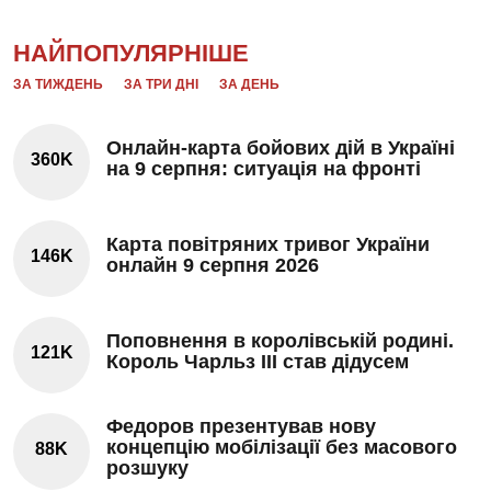
НАЙПОПУЛЯРНІШЕ
ЗА ТИЖДЕНЬ
ЗА ТРИ ДНІ
ЗА ДЕНЬ
Онлайн-карта бойових дій в Україні
360K
на 9 серпня: ситуація на фронті
Карта повітряних тривог України
146K
онлайн 9 серпня 2026
Поповнення в королівській родині.
121K
Король Чарльз III став дідусем
Федоров презентував нову
концепцію мобілізації без масового
88K
розшуку