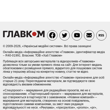
© 2009-2026, «Українські медійні системи». Всі права захищені
Онлайн-медіа «Інформаційне агентство «Главком», ідентифікатор медіа
– R40-01991. Власник: ТОВ «Хаб Главком»
Публікація всіх авторських матеріалів та відеороликів «Главкома»
дозволена тільки за умови прямого лінка на сайт. Для інтернет-видань
обов’язковим є розміщення прямого, відкритого для пошукових систем
лінка у першому абзаці на конкретну новину, статтю чи відео.
Онлайн-медіа «Інформаційне агентство «Главком» призначене для осіб
старше 21 року. Переглядаючи матеріали, ви підтверджуєте свою
відповідність віковим обмеженням.
«Спецпроєкт» – маркування для редакційних проєктів, які не є
спонсорованими. «Партнерський проєкт» – маркування для матеріалів,
що створюються в партнерстві з замовником. «Новини компаній» –
маркування для матеріалів, створених на основі повідомлень,
підготовлених самими компаніями, за зміст яких редакція
відповідальності не несе. «Реклама», «пресрелізи», «promo», «pr»,