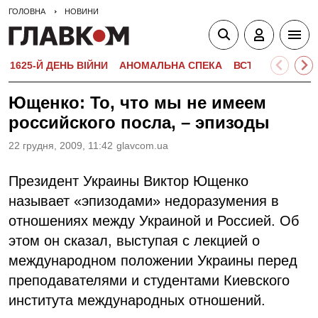
ГОЛОВНА
НОВИНИ
1625-Й ДЕНЬ ВІЙНИ
АНОМАЛЬНА СПЕКА
ВСТУПНА КАМПА
Ющенко: То, что мы не имеем
российского посла, – эпизоды
22 грудня, 2009, 11:42
glavcom.ua
Президент Украины Виктор Ющенко
называет «эпизодами» недоразумения в
отношениях между Украиной и Россией. Об
этом он сказал, выступая с лекцией о
международном положении Украины перед
преподавателями и студентами Киевского
института международных отношений.